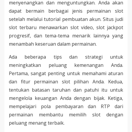
menyenangkan dan menguntungkan. Anda akan
dapat bermain berbagai jenis permainan slot
setelah melalui tutorial pembuatan akun. Situs judi
slot terbaru menawarkan slot video, slot jackpot
progresif, dan tema-tema menarik lainnya yang
menambah keseruan dalam permainan.
Ada beberapa tips dan strategi untuk
meningkatkan peluang kemenangan Anda.
Pertama, sangat penting untuk memahami aturan
dan fitur permainan slot pilihan Anda. Kedua,
tentukan batasan taruhan dan patuhi itu untuk
mengelola keuangan Anda dengan bijak. Ketiga,
mempelajari pola pembayaran dan RTP dari
permainan membantu memilih slot dengan
peluang menang terbaik.