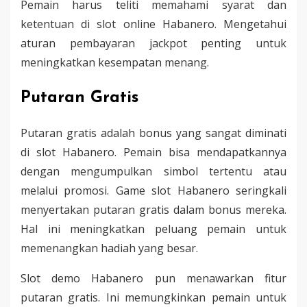
Pemain harus teliti memahami syarat dan
ketentuan di slot online Habanero. Mengetahui
aturan pembayaran jackpot penting untuk
meningkatkan kesempatan menang.
Putaran Gratis
Putaran gratis adalah bonus yang sangat diminati
di slot Habanero. Pemain bisa mendapatkannya
dengan mengumpulkan simbol tertentu atau
melalui promosi. Game slot Habanero seringkali
menyertakan putaran gratis dalam bonus mereka.
Hal ini meningkatkan peluang pemain untuk
memenangkan hadiah yang besar.
Slot demo Habanero pun menawarkan fitur
putaran gratis. Ini memungkinkan pemain untuk