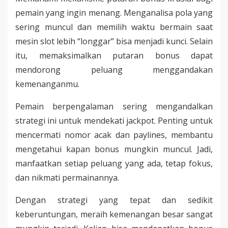
pemain yang ingin menang. Menganalisa pola yang
sering muncul dan memilih waktu bermain saat
mesin slot lebih “longgar” bisa menjadi kunci. Selain
itu, memaksimalkan putaran bonus dapat
mendorong peluang menggandakan
kemenanganmu.
Pemain berpengalaman sering mengandalkan
strategi ini untuk mendekati jackpot. Penting untuk
mencermati nomor acak dan paylines, membantu
mengetahui kapan bonus mungkin muncul. Jadi,
manfaatkan setiap peluang yang ada, tetap fokus,
dan nikmati permainannya.
Dengan strategi yang tepat dan sedikit
keberuntungan, meraih kemenangan besar sangat