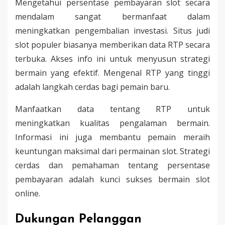
Mengetahui persentase pembayaran slot secara
mendalam sangat bermanfaat dalam
meningkatkan pengembalian investasi. Situs judi
slot populer biasanya memberikan data RTP secara
terbuka. Akses info ini untuk menyusun strategi
bermain yang efektif. Mengenal RTP yang tinggi
adalah langkah cerdas bagi pemain baru.
Manfaatkan data tentang RTP untuk
meningkatkan kualitas pengalaman bermain.
Informasi ini juga membantu pemain meraih
keuntungan maksimal dari permainan slot. Strategi
cerdas dan pemahaman tentang persentase
pembayaran adalah kunci sukses bermain slot
online.
Dukungan Pelanggan