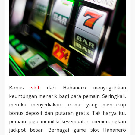
Bonus
slot
dari Habanero menyuguhkan
keuntungan menarik bagi para pemain. Seringkali,
mereka menyediakan promo yang mencakup
bonus deposit dan putaran gratis. Tak hanya itu,
pemain juga memiliki kesempatan memenangkan
jackpot besar. Berbagai game slot Habanero