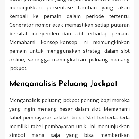
menunjukkan persentase taruhan yang akan
kembali ke pemain dalam periode tertentu.
Generator nomor acak memastikan setiap putaran
bersifat independen dan adil terhadap pemain.
Memahami konsep-konsep ini memungkinkan
pemain untuk menggunakan strategi dalam slot
online, sehingga meningkatkan peluang menang
jackpot.
Menganalisis Peluang Jackpot
Menganalisis peluang jackpot penting bagi mereka
yang ingin menang besar dalam slot. Memahami
tabel pembayaran adalah kunci. Slot berbeda-deda
memiliki tabel pembayaran unik. Ini menunjukkan
simbol mana saja yang bisa memberikan