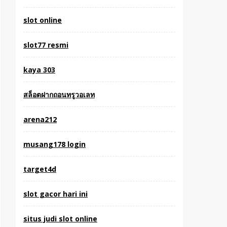
slot online
slot77 resmi
kaya 303
สล็อตฝากถอนทรูวอเลท
arena212
musang178 login
target4d
slot gacor hari ini
situs judi slot online