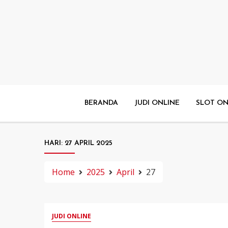
Skip
to
content
BERANDA
JUDI ONLINE
SLOT ON
HARI:
27 APRIL 2025
Home
2025
April
27
JUDI ONLINE