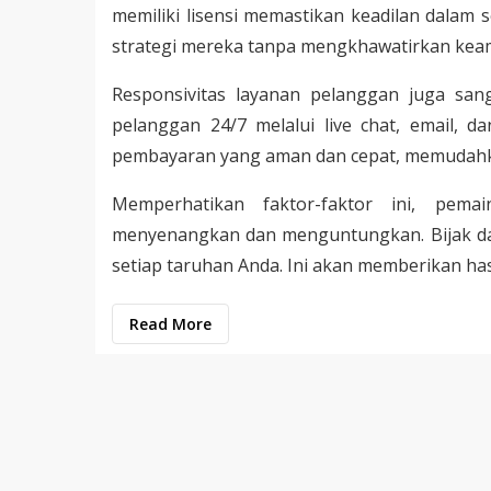
memiliki lisensi memastikan keadilan dalam 
strategi mereka tanpa mengkhawatirkan keam
Responsivitas layanan pelanggan juga san
pelanggan 24/7 melalui live chat, email, 
pembayaran yang aman dan cepat, memudahka
Memperhatikan faktor-faktor ini, pem
menyenangkan dan menguntungkan. Bijak dal
setiap taruhan Anda. Ini akan memberikan has
Read More