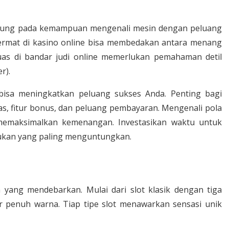
antung pada kemampuan mengenali mesin dengan peluang
cermat di kasino online bisa membedakan antara menang
luas di bandar judi online memerlukan pemahaman detil
r).
n bisa meningkatkan peluang sukses Anda. Penting bagi
as, fitur bonus, dan peluang pembayaran. Mengenali pola
 memaksimalkan kemenangan. Investasikan waktu untuk
mukan yang paling menguntungkan.
n yang mendebarkan. Mulai dari slot klasik dengan tiga
r penuh warna. Tiap tipe slot menawarkan sensasi unik