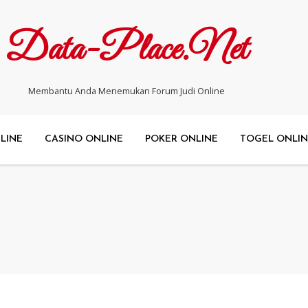
Data-Place.net
Membantu Anda Menemukan Forum Judi Online
LINE
CASINO ONLINE
POKER ONLINE
TOGEL ONLIN