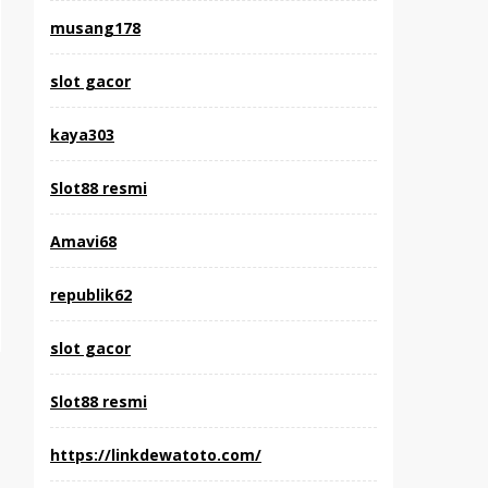
musang178
slot gacor
kaya303
Slot88 resmi
Amavi68
republik62
slot gacor
Slot88 resmi
https://linkdewatoto.com/