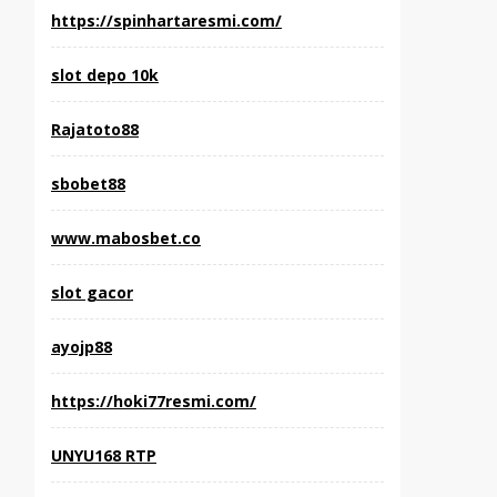
https://spinhartaresmi.com/
slot depo 10k
Rajatoto88
sbobet88
www.mabosbet.co
slot gacor
ayojp88
https://hoki77resmi.com/
UNYU168 RTP