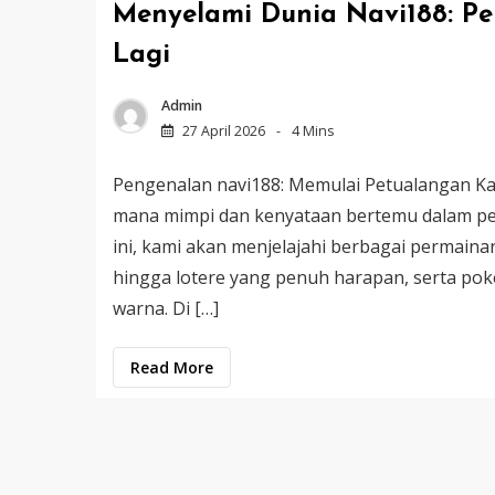
Menyelami Dunia Navi188: Pe
Lagi
Admin
27 April 2026
4 Mins
Pengenalan navi188: Memulai Petualangan Kas
mana mimpi dan kenyataan bertemu dalam per
ini, kami akan menjelajahi berbagai permaina
hingga lotere yang penuh harapan, serta pok
warna. Di […]
Read More