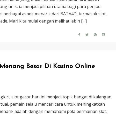
g unik, ia menjadi pilihan utama bagi para penjudi
ahi berbagai aspek menarik dari BATA4D, termasuk slot,
cade. Mari kita mulai dengan melihat lebih […]
 Menang Besar Di Kasino Online
gkiri, slot gacor hari ini menjadi topik hangat di kalangan
rtual, pemain selalu mencari cara untuk meningkatkan
 menarik adalah dengan memahami pola permainan slot.