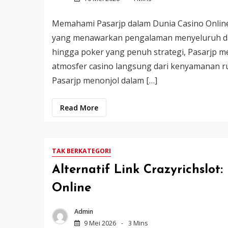
Memahami Pasarjp dalam Dunia Casino Online P
yang menawarkan pengalaman menyeluruh dal
hingga poker yang penuh strategi, Pasarjp me
atmosfer casino langsung dari kenyamanan r
Pasarjp menonjol dalam […]
Read More
TAK BERKATEGORI
Alternatif Link Crazyrichslo
Online
Admin
9 Mei 2026
3 Mins