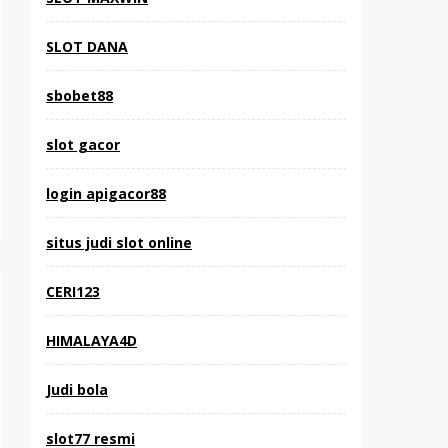
SLOT DANA
sbobet88
slot gacor
login apigacor88
situs judi slot online
CERI123
HIMALAYA4D
Judi bola
slot77 resmi