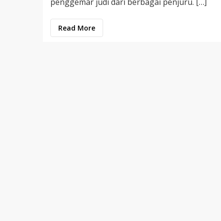
penggemar judi dari berbagai penjuru. […]
Read More