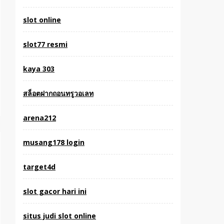
slot online
slot77 resmi
kaya 303
สล็อตฝากถอนทรูวอเลท
arena212
musang178 login
target4d
slot gacor hari ini
situs judi slot online