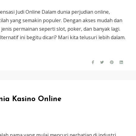
Sensasi Judi Online Dalam dunia perjudian online,
 istilah yang semakin populer. Dengan akses mudah dan
enis permainan seperti slot, poker, dan banyak lagi.
atif ini begitu dicari? Mari kita telusuri lebih dalam.
ia Kasino Online
ah nama yang mulai mencuri perhatian di industri