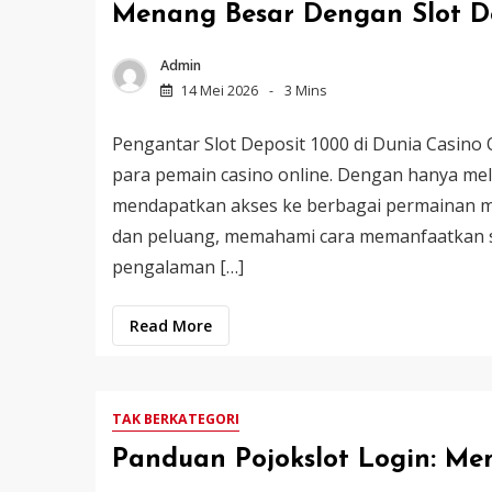
Menang Besar Dengan Slot De
Admin
14 Mei 2026
3 Mins
Pengantar Slot Deposit 1000 di Dunia Casino O
para pemain casino online. Dengan hanya mel
mendapatkan akses ke berbagai permainan me
dan peluang, memahami cara memanfaatkan s
pengalaman […]
Read More
TAK BERKATEGORI
Panduan Pojokslot Login: Me