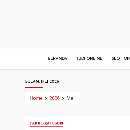
Skip
to
content
BERANDA
JUDI ONLINE
SLOT ON
BULAN:
MEI 2026
Home
2026
Mei
TAK BERKATEGORI