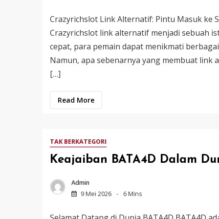
Crazyrichslot Link Alternatif: Pintu Masuk ke 
Crazyrichslot link alternatif menjadi sebuah
cepat, para pemain dapat menikmati berbagai j
Namun, apa sebenarnya yang membuat link altern
[…]
Read More
TAK BERKATEGORI
Keajaiban BATA4D Dalam Dun
Admin
9 Mei 2026
6 Mins
Selamat Datang di Dunia BATA4D BATA4D adal