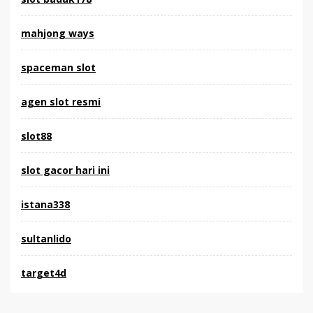
mahjong ways
spaceman slot
agen slot resmi
slot88
slot gacor hari ini
istana338
sultanlido
target4d