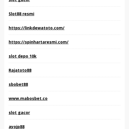
Slot88 resmi
https://linkdewatoto.com/
https://spinhartaresmi.com/
slot depo 10k
Rajatoto88
sbobet88
www.mabosbet.co
slot gacor
ayojp88