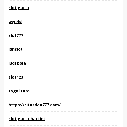
slot gacor
wyn4d
slot777
idnslot
judi bola
slot123
togel toto
https://situsdan777.com/
slot gacor hari ini