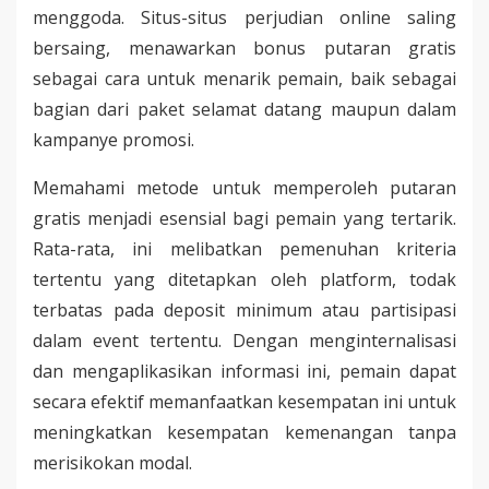
menggoda. Situs-situs perjudian online saling
bersaing, menawarkan bonus putaran gratis
sebagai cara untuk menarik pemain, baik sebagai
bagian dari paket selamat datang maupun dalam
kampanye promosi.
Memahami metode untuk memperoleh putaran
gratis menjadi esensial bagi pemain yang tertarik.
Rata-rata, ini melibatkan pemenuhan kriteria
tertentu yang ditetapkan oleh platform, todak
terbatas pada deposit minimum atau partisipasi
dalam event tertentu. Dengan menginternalisasi
dan mengaplikasikan informasi ini, pemain dapat
secara efektif memanfaatkan kesempatan ini untuk
meningkatkan kesempatan kemenangan tanpa
merisikokan modal.