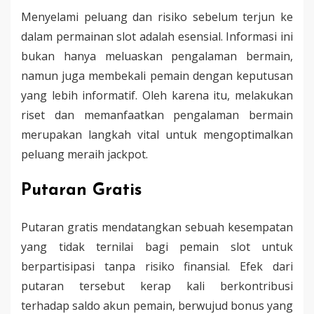
Menyelami peluang dan risiko sebelum terjun ke
dalam permainan slot adalah esensial. Informasi ini
bukan hanya meluaskan pengalaman bermain,
namun juga membekali pemain dengan keputusan
yang lebih informatif. Oleh karena itu, melakukan
riset dan memanfaatkan pengalaman bermain
merupakan langkah vital untuk mengoptimalkan
peluang meraih jackpot.
Putaran Gratis
Putaran gratis mendatangkan sebuah kesempatan
yang tidak ternilai bagi pemain slot untuk
berpartisipasi tanpa risiko finansial. Efek dari
putaran tersebut kerap kali berkontribusi
terhadap saldo akun pemain, berwujud bonus yang