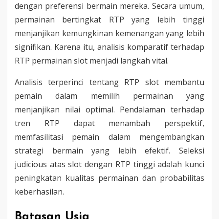
dengan preferensi bermain mereka. Secara umum,
permainan bertingkat RTP yang lebih tinggi
menjanjikan kemungkinan kemenangan yang lebih
signifikan. Karena itu, analisis komparatif terhadap
RTP permainan slot menjadi langkah vital.
Analisis terperinci tentang RTP slot membantu
pemain dalam memilih permainan yang
menjanjikan nilai optimal. Pendalaman terhadap
tren RTP dapat menambah perspektif,
memfasilitasi pemain dalam mengembangkan
strategi bermain yang lebih efektif. Seleksi
judicious atas slot dengan RTP tinggi adalah kunci
peningkatan kualitas permainan dan probabilitas
keberhasilan.
Batasan Usia