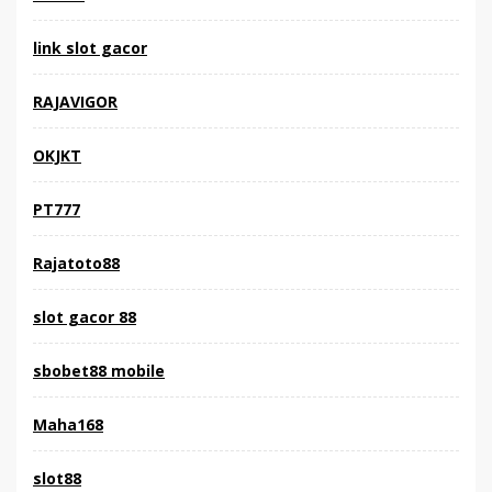
link slot gacor
RAJAVIGOR
OKJKT
PT777
Rajatoto88
slot gacor 88
sbobet88 mobile
Maha168
slot88