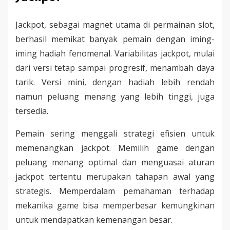
Jackpot, sebagai magnet utama di permainan slot,
berhasil memikat banyak pemain dengan iming-
iming hadiah fenomenal. Variabilitas jackpot, mulai
dari versi tetap sampai progresif, menambah daya
tarik. Versi mini, dengan hadiah lebih rendah
namun peluang menang yang lebih tinggi, juga
tersedia.
Pemain sering menggali strategi efisien untuk
memenangkan jackpot. Memilih game dengan
peluang menang optimal dan menguasai aturan
jackpot tertentu merupakan tahapan awal yang
strategis. Memperdalam pemahaman terhadap
mekanika game bisa memperbesar kemungkinan
untuk mendapatkan kemenangan besar.