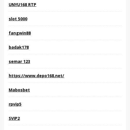
UNYU168 RTP
slot 5000
fangwin88
badak178
semar 123
https://www.depo168.net/
Mabosbet
rpvip5
SVIP2