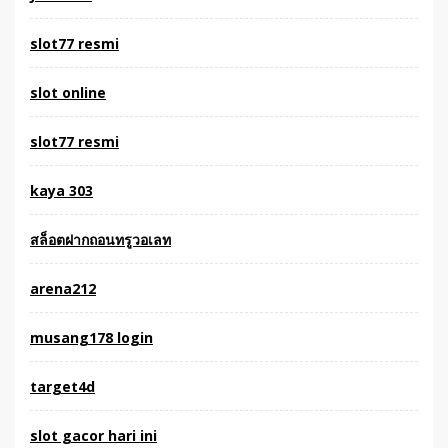
slot77 resmi
slot online
slot77 resmi
kaya 303
สล็อตฝากถอนทรูวอเลท
arena212
musang178 login
target4d
slot gacor hari ini