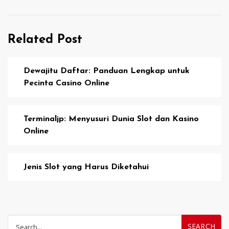
Related Post
Dewajitu Daftar: Panduan Lengkap untuk
Pecinta Casino Online
Terminaljp: Menyusuri Dunia Slot dan Kasino
Online
Jenis Slot yang Harus Diketahui
Search