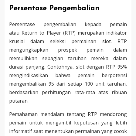
Persentase Pengembalian
Persentase pengembalian kepada pemain
atau Return to Player (RTP) merupakan indikator
krusial dalam seleksi permainan slot. RTP
mengungkapkan prospek pemain dalam
memulihkan sebagian taruhan mereka dalam
durasi panjang. Contohnya, slot dengan RTP 95%
mengindikasikan bahwa pemain berpotensi
mengembalikan 95 dari setiap 100 unit taruhan,
berdasarkan perhitungan rata-rata atas ribuan
putaran.
Pemahaman mendalam tentang RTP mendorong
pemain untuk mengambil keputusan yang lebih
informatif saat menentukan permainan yang cocok