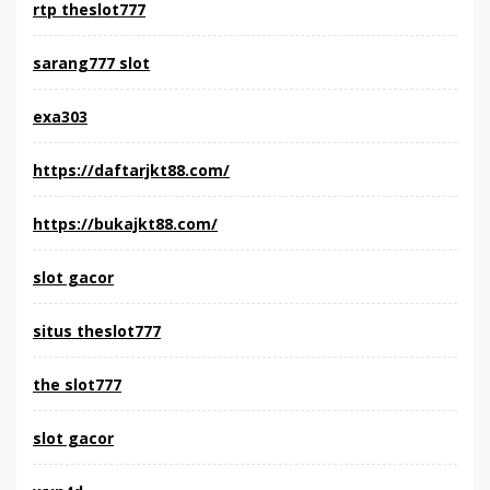
rtp theslot777
sarang777 slot
exa303
https://daftarjkt88.com/
https://bukajkt88.com/
slot gacor
situs theslot777
the slot777
slot gacor