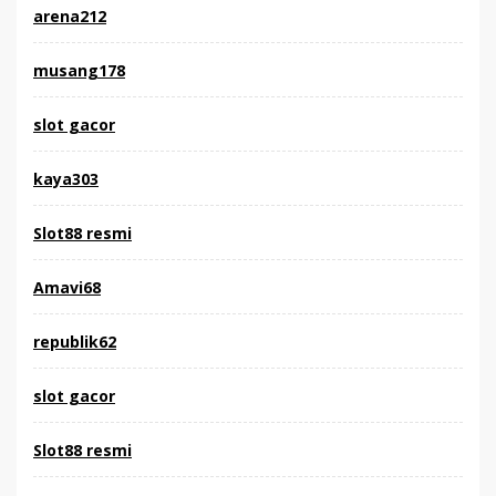
arena212
musang178
slot gacor
kaya303
Slot88 resmi
Amavi68
republik62
slot gacor
Slot88 resmi