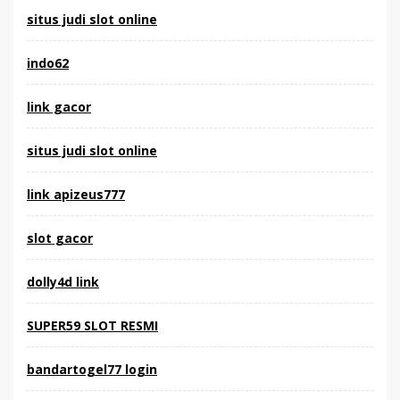
situs judi slot online
indo62
link gacor
situs judi slot online
link apizeus777
slot gacor
dolly4d link
SUPER59 SLOT RESMI
bandartogel77 login