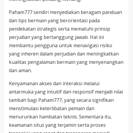
Paham777 sendiri menyediakan beragam panduan
dan tips bermain yang berorientasi pada
pendekatan strategis serta mematuhi prinsip
perjudian yang bertanggung jawab. Hal ini
membantu pengguna untuk menavigasi risiko
yang inheren dalam perjudian dan meningkatkan
kualitas pengalaman bermain yang menyenangkan
dan aman.
Kenyamanan akses dan interaksi melalui
antarmuka yang intuitif dan responsif menjadi nilai
tambah bagi Paham777, yang secara signifikan
menstimulasi keterlibatan pemain dan
menurunkan hambatan teknis. Sementara itu,
keamanan situs yang terjamin serta proses