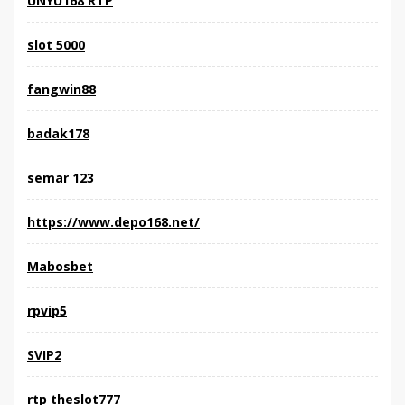
UNYU168 RTP
slot 5000
fangwin88
badak178
semar 123
https://www.depo168.net/
Mabosbet
rpvip5
SVIP2
rtp theslot777