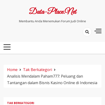
Skip
to
Data-Place.net
content
Membantu Anda Menemukan Forum Judi Online
Home
Tak Berkategori
Analisis Mendalam Paham777: Peluang dan
Tantangan dalam Bisnis Kasino Online di Indonesia
TAK BERKATEGORI