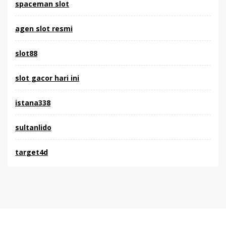
spaceman slot
agen slot resmi
slot88
slot gacor hari ini
istana338
sultanlido
target4d