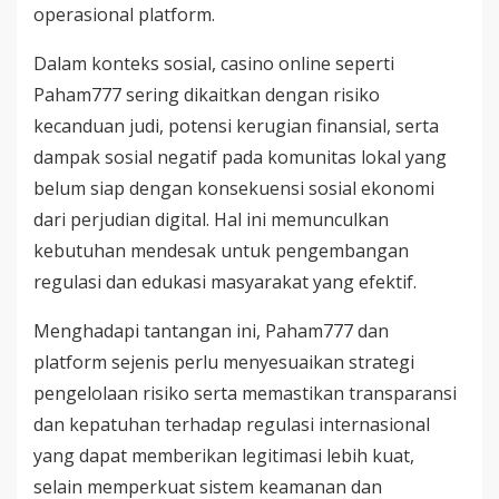
operasional platform.
Dalam konteks sosial, casino online seperti
Paham777 sering dikaitkan dengan risiko
kecanduan judi, potensi kerugian finansial, serta
dampak sosial negatif pada komunitas lokal yang
belum siap dengan konsekuensi sosial ekonomi
dari perjudian digital. Hal ini memunculkan
kebutuhan mendesak untuk pengembangan
regulasi dan edukasi masyarakat yang efektif.
Menghadapi tantangan ini, Paham777 dan
platform sejenis perlu menyesuaikan strategi
pengelolaan risiko serta memastikan transparansi
dan kepatuhan terhadap regulasi internasional
yang dapat memberikan legitimasi lebih kuat,
selain memperkuat sistem keamanan dan