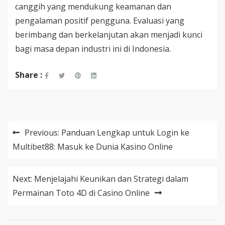
canggih yang mendukung keamanan dan
pengalaman positif pengguna. Evaluasi yang
berimbang dan berkelanjutan akan menjadi kunci
bagi masa depan industri ini di Indonesia.
Share :
Navigasi
Previous:
Panduan Lengkap untuk Login ke
pos
Multibet88: Masuk ke Dunia Kasino Online
Next:
Menjelajahi Keunikan dan Strategi dalam
Permainan Toto 4D di Casino Online