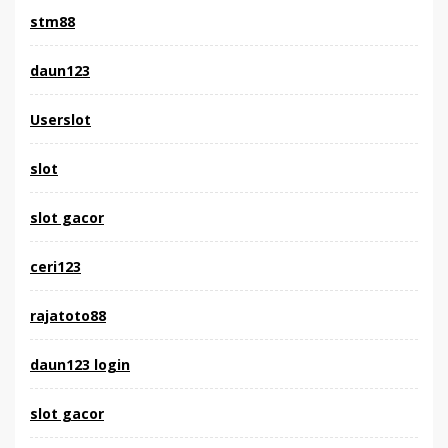
stm88
daun123
Userslot
slot
slot gacor
ceri123
rajatoto88
daun123 login
slot gacor