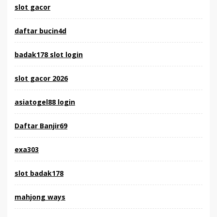
slot gacor
daftar bucin4d
badak178 slot login
slot gacor 2026
asiatogel88 login
Daftar Banjir69
exa303
slot badak178
mahjong ways