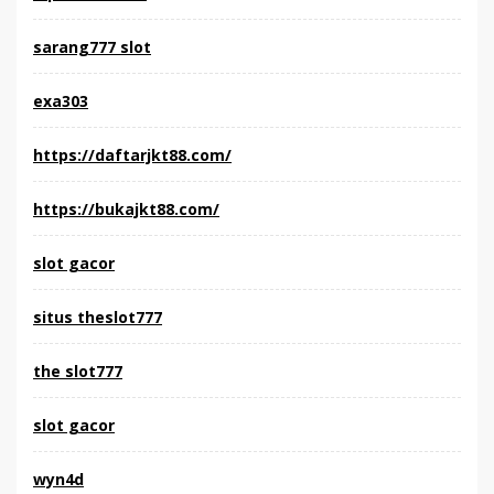
sarang777 slot
exa303
https://daftarjkt88.com/
https://bukajkt88.com/
slot gacor
situs theslot777
the slot777
slot gacor
wyn4d