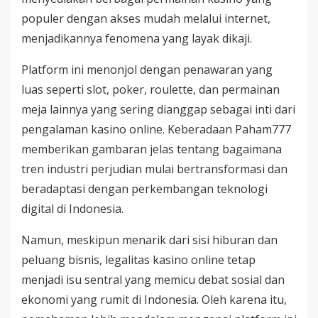
populer dengan akses mudah melalui internet,
menjadikannya fenomena yang layak dikaji.
Platform ini menonjol dengan penawaran yang
luas seperti slot, poker, roulette, dan permainan
meja lainnya yang sering dianggap sebagai inti dari
pengalaman kasino online. Keberadaan Paham777
memberikan gambaran jelas tentang bagaimana
tren industri perjudian mulai bertransformasi dan
beradaptasi dengan perkembangan teknologi
digital di Indonesia.
Namun, meskipun menarik dari sisi hiburan dan
peluang bisnis, legalitas kasino online tetap
menjadi isu sentral yang memicu debat sosial dan
ekonomi yang rumit di Indonesia. Oleh karena itu,