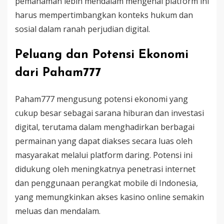
pemahaman lebih mendalam mengenai platform ini
harus mempertimbangkan konteks hukum dan
sosial dalam ranah perjudian digital.
Peluang dan Potensi Ekonomi
dari Paham777
Paham777 mengusung potensi ekonomi yang
cukup besar sebagai sarana hiburan dan investasi
digital, terutama dalam menghadirkan berbagai
permainan yang dapat diakses secara luas oleh
masyarakat melalui platform daring. Potensi ini
didukung oleh meningkatnya penetrasi internet
dan penggunaan perangkat mobile di Indonesia,
yang memungkinkan akses kasino online semakin
meluas dan mendalam.