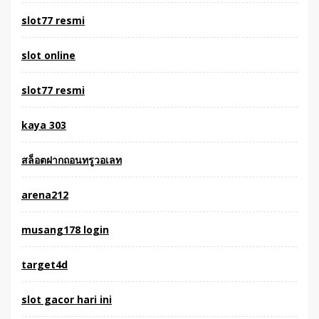
slot77 resmi
slot online
slot77 resmi
kaya 303
สล็อตฝากถอนทรูวอเลท
arena212
musang178 login
target4d
slot gacor hari ini