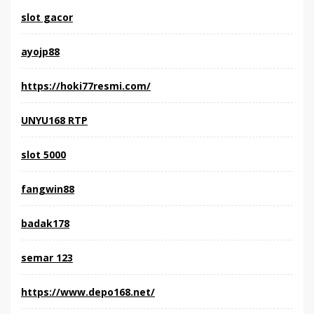
slot gacor
ayojp88
https://hoki77resmi.com/
UNYU168 RTP
slot 5000
fangwin88
badak178
semar 123
https://www.depo168.net/