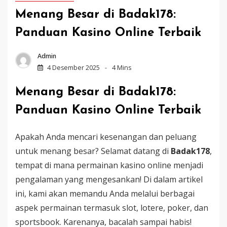
Menang Besar di Badak178:
Panduan Kasino Online Terbaik
Admin
4 Desember 2025
4 Mins
Menang Besar di Badak178:
Panduan Kasino Online Terbaik
Apakah Anda mencari kesenangan dan peluang
untuk menang besar? Selamat datang di
Badak178
,
tempat di mana permainan kasino online menjadi
pengalaman yang mengesankan! Di dalam artikel
ini, kami akan memandu Anda melalui berbagai
aspek permainan termasuk slot, lotere, poker, dan
sportsbook. Karenanya, bacalah sampai habis!