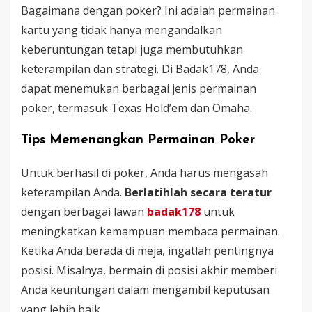
Bagaimana dengan poker? Ini adalah permainan
kartu yang tidak hanya mengandalkan
keberuntungan tetapi juga membutuhkan
keterampilan dan strategi. Di Badak178, Anda
dapat menemukan berbagai jenis permainan
poker, termasuk Texas Hold’em dan Omaha.
Tips Memenangkan Permainan Poker
Untuk berhasil di poker, Anda harus mengasah
keterampilan Anda.
Berlatihlah secara teratur
dengan berbagai lawan
badak178
untuk
meningkatkan kemampuan membaca permainan.
Ketika Anda berada di meja, ingatlah pentingnya
posisi. Misalnya, bermain di posisi akhir memberi
Anda keuntungan dalam mengambil keputusan
yang lebih baik.