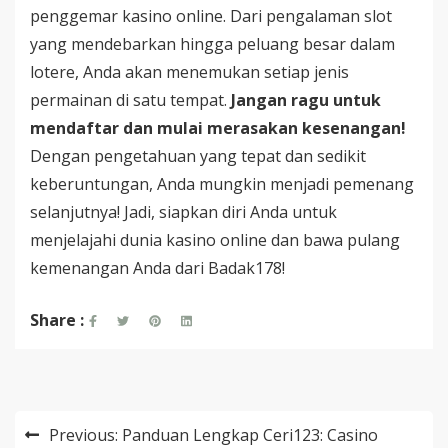
penggemar kasino online. Dari pengalaman slot
yang mendebarkan hingga peluang besar dalam
lotere, Anda akan menemukan setiap jenis
permainan di satu tempat.
Jangan ragu untuk
mendaftar dan mulai merasakan kesenangan!
Dengan pengetahuan yang tepat dan sedikit
keberuntungan, Anda mungkin menjadi pemenang
selanjutnya! Jadi, siapkan diri Anda untuk
menjelajahi dunia kasino online dan bawa pulang
kemenangan Anda dari Badak178!
Share :
Navigasi
Previous:
Panduan Lengkap Ceri123: Casino