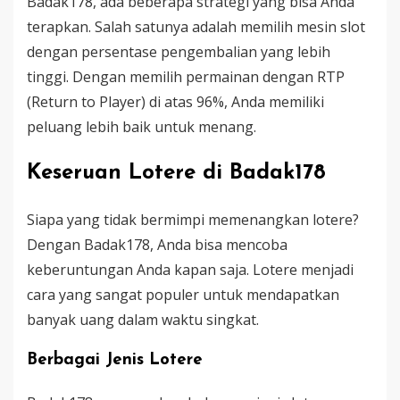
Badak178, ada beberapa strategi yang bisa Anda
terapkan. Salah satunya adalah memilih mesin slot
dengan persentase pengembalian yang lebih
tinggi. Dengan memilih permainan dengan RTP
(Return to Player) di atas 96%, Anda memiliki
peluang lebih baik untuk menang.
Keseruan Lotere di Badak178
Siapa yang tidak bermimpi memenangkan lotere?
Dengan Badak178, Anda bisa mencoba
keberuntungan Anda kapan saja. Lotere menjadi
cara yang sangat populer untuk mendapatkan
banyak uang dalam waktu singkat.
Berbagai Jenis Lotere