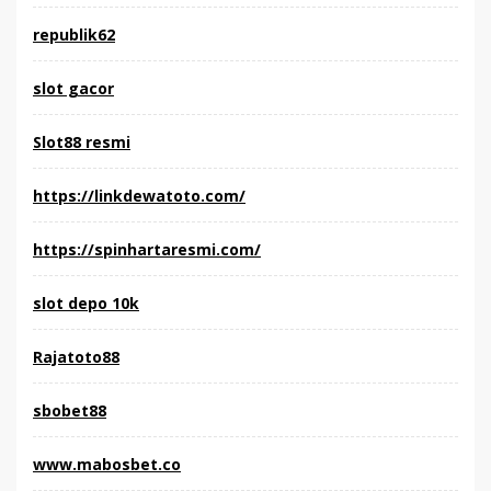
republik62
slot gacor
Slot88 resmi
https://linkdewatoto.com/
https://spinhartaresmi.com/
slot depo 10k
Rajatoto88
sbobet88
www.mabosbet.co