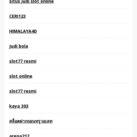
situs judi slot online
CERI123
HIMALAYA4D
Judi bola
slot77 resmi
slot online
slot77 resmi
kaya 303
สล็อตฝากถอนทรูวอเลท
arena212