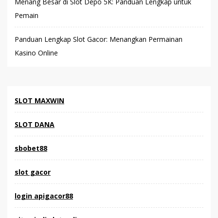
Menang Besar di Slot Depo 5K: Panduan Lengkap untuk
Pemain
Panduan Lengkap Slot Gacor: Menangkan Permainan
Kasino Online
SLOT MAXWIN
SLOT DANA
sbobet88
slot gacor
login apigacor88