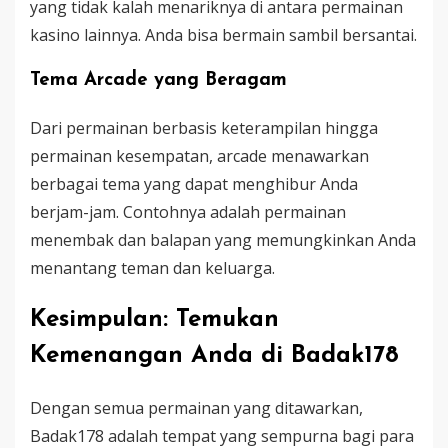
yang tidak kalah menariknya di antara permainan
kasino lainnya. Anda bisa bermain sambil bersantai.
Tema Arcade yang Beragam
Dari permainan berbasis keterampilan hingga
permainan kesempatan, arcade menawarkan
berbagai tema yang dapat menghibur Anda
berjam-jam. Contohnya adalah permainan
menembak dan balapan yang memungkinkan Anda
menantang teman dan keluarga.
Kesimpulan: Temukan
Kemenangan Anda di Badak178
Dengan semua permainan yang ditawarkan,
Badak178 adalah tempat yang sempurna bagi para