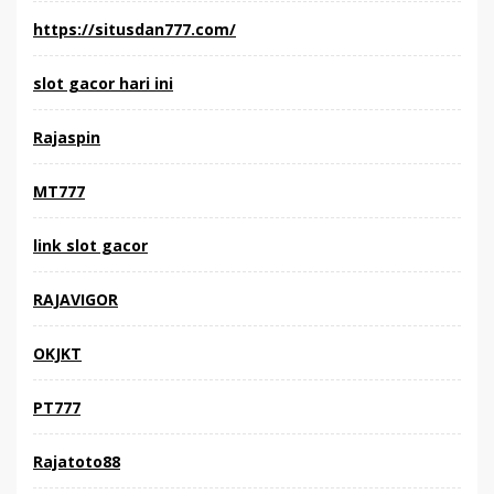
https://situsdan777.com/
slot gacor hari ini
Rajaspin
MT777
link slot gacor
RAJAVIGOR
OKJKT
PT777
Rajatoto88