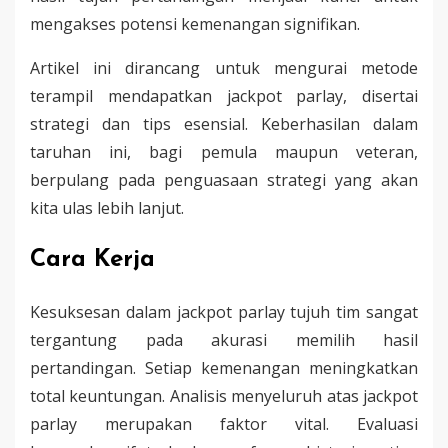
mengakses potensi kemenangan signifikan.
Artikel ini dirancang untuk mengurai metode
terampil mendapatkan jackpot parlay, disertai
strategi dan tips esensial. Keberhasilan dalam
taruhan ini, bagi pemula maupun veteran,
berpulang pada penguasaan strategi yang akan
kita ulas lebih lanjut.
Cara Kerja
Kesuksesan dalam jackpot parlay tujuh tim sangat
tergantung pada akurasi memilih hasil
pertandingan. Setiap kemenangan meningkatkan
total keuntungan. Analisis menyeluruh atas jackpot
parlay merupakan faktor vital. Evaluasi