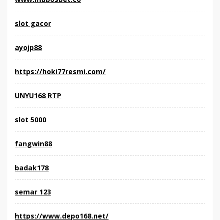
slot gacor
ayojp88
https://hoki77resmi.com/
UNYU168 RTP
slot 5000
fangwin88
badak178
semar 123
https://www.depo168.net/