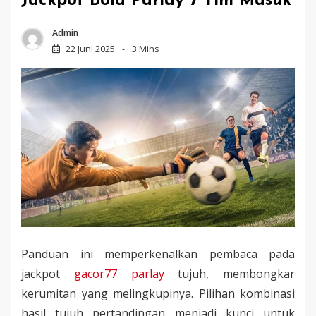
Jackpot Bola Parlay 7 Tim Masuk
Admin
22 Juni 2025
3 Mins
Panduan ini memperkenalkan pembaca pada
jackpot
gacor77 parlay
tujuh, membongkar
kerumitan yang melingkupinya. Pilihan kombinasi
hasil tujuh pertandingan menjadi kunci untuk