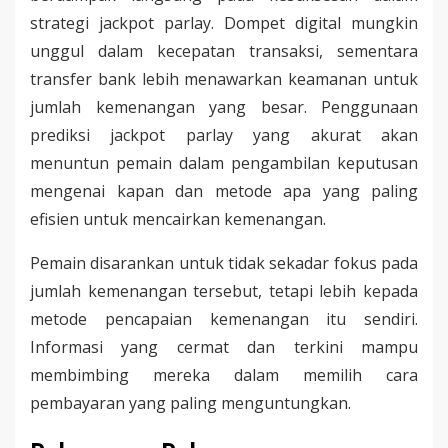
strategi jackpot parlay. Dompet digital mungkin
unggul dalam kecepatan transaksi, sementara
transfer bank lebih menawarkan keamanan untuk
jumlah kemenangan yang besar. Penggunaan
prediksi jackpot parlay yang akurat akan
menuntun pemain dalam pengambilan keputusan
mengenai kapan dan metode apa yang paling
efisien untuk mencairkan kemenangan.
Pemain disarankan untuk tidak sekadar fokus pada
jumlah kemenangan tersebut, tetapi lebih kepada
metode pencapaian kemenangan itu sendiri.
Informasi yang cermat dan terkini mampu
membimbing mereka dalam memilih cara
pembayaran yang paling menguntungkan.