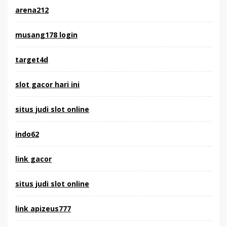
arena212
musang178 login
target4d
slot gacor hari ini
situs judi slot online
indo62
link gacor
situs judi slot online
link apizeus777