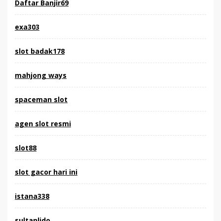
Daftar Banjir69
exa303
slot badak178
mahjong ways
spaceman slot
agen slot resmi
slot88
slot gacor hari ini
istana338
sultanlido