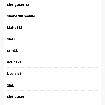
slot gacor 88
sbobet88 mobile
Maha168
slot88
stm88
daun123
Userslot
slot
slot gacor