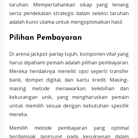
taruhan. Mempertahankan sikap yang tenang
serta pendekatan strategis dalam seleksi taruhan
adalah kunci utama untuk mengoptimalkan hasil.
Pilihan Pembayaran
Di arena jackpot parlay tujuh, komponen vital yang
harus dipahami pemain adalah pilihan pembayaran.
Mereka hendaknya meneliti opsi seperti transfer
bank, dompet digital, dan kartu kredit. Masing-
masing metode menawarkan kelebihan dan
kekurangan unik, yang mengharuskan pemain
untuk memilih sesuai dengan kebutuhan spesifik
mereka.
Memilih metode pembayaran yang optimal
berdampak langsung pada kesuksesan dalam