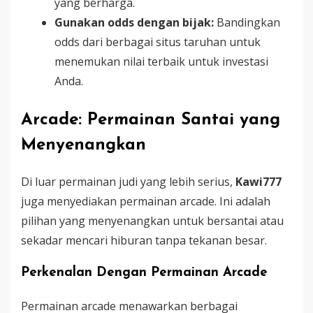
yang berharga.
Gunakan odds dengan bijak:
Bandingkan
odds dari berbagai situs taruhan untuk
menemukan nilai terbaik untuk investasi
Anda.
Arcade: Permainan Santai yang
Menyenangkan
Di luar permainan judi yang lebih serius,
Kawi777
juga menyediakan permainan arcade. Ini adalah
pilihan yang menyenangkan untuk bersantai atau
sekadar mencari hiburan tanpa tekanan besar.
Perkenalan Dengan Permainan Arcade
Permainan arcade menawarkan berbagai