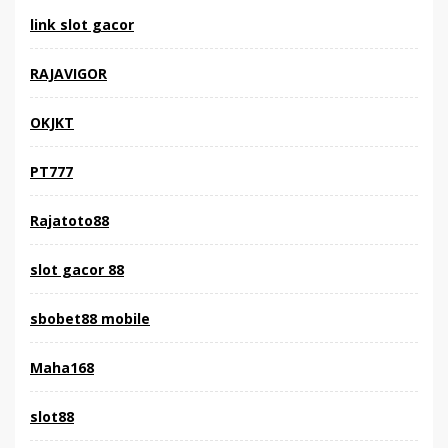
link slot gacor
RAJAVIGOR
OKJKT
PT777
Rajatoto88
slot gacor 88
sbobet88 mobile
Maha168
slot88