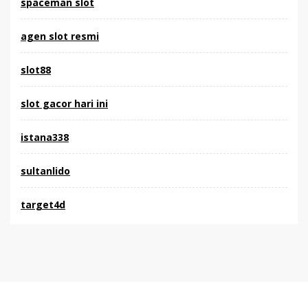
spaceman slot
agen slot resmi
slot88
slot gacor hari ini
istana338
sultanlido
target4d