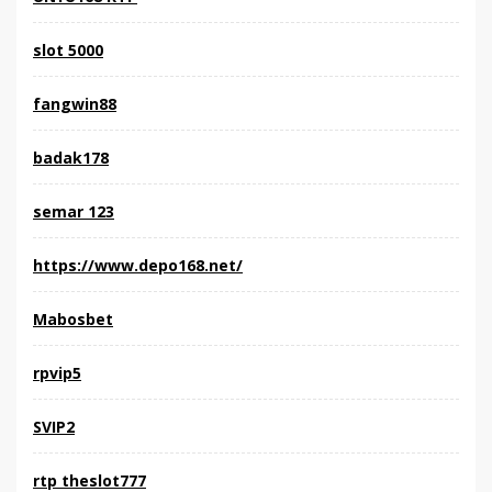
slot 5000
fangwin88
badak178
semar 123
https://www.depo168.net/
Mabosbet
rpvip5
SVIP2
rtp theslot777