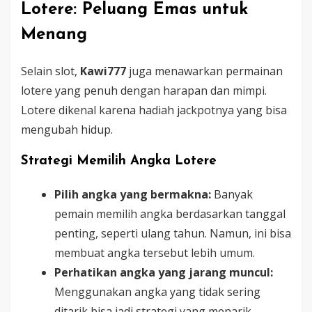
Lotere: Peluang Emas untuk
Menang
Selain slot,
Kawi777
juga menawarkan permainan
lotere yang penuh dengan harapan dan mimpi.
Lotere dikenal karena hadiah jackpotnya yang bisa
mengubah hidup.
Strategi Memilih Angka Lotere
Pilih angka yang bermakna:
Banyak
pemain memilih angka berdasarkan tanggal
penting, seperti ulang tahun. Namun, ini bisa
membuat angka tersebut lebih umum.
Perhatikan angka yang jarang muncul:
Menggunakan angka yang tidak sering
ditarik bisa jadi strategi yang menarik,