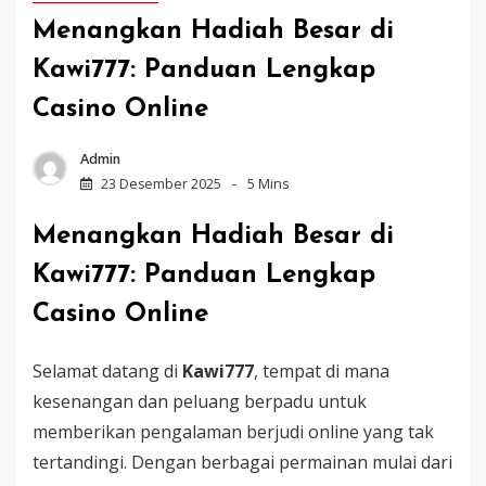
Menangkan Hadiah Besar di
Kawi777: Panduan Lengkap
Casino Online
Admin
23 Desember 2025
5 Mins
Menangkan Hadiah Besar di
Kawi777: Panduan Lengkap
Casino Online
Selamat datang di
Kawi777
, tempat di mana
kesenangan dan peluang berpadu untuk
memberikan pengalaman berjudi online yang tak
tertandingi. Dengan berbagai permainan mulai dari