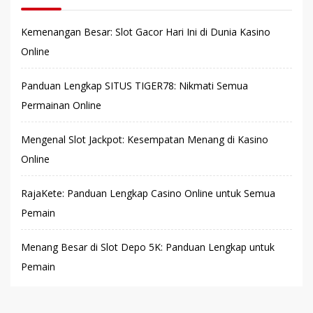
Kemenangan Besar: Slot Gacor Hari Ini di Dunia Kasino
Online
Panduan Lengkap SITUS TIGER78: Nikmati Semua
Permainan Online
Mengenal Slot Jackpot: Kesempatan Menang di Kasino
Online
RajaKete: Panduan Lengkap Casino Online untuk Semua
Pemain
Menang Besar di Slot Depo 5K: Panduan Lengkap untuk
Pemain