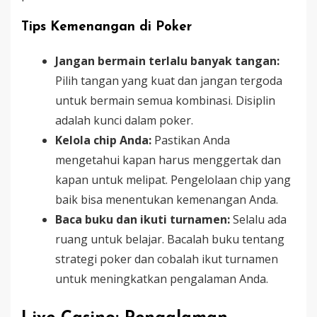
Tips Kemenangan di Poker
Jangan bermain terlalu banyak tangan:
Pilih tangan yang kuat dan jangan tergoda
untuk bermain semua kombinasi. Disiplin
adalah kunci dalam poker.
Kelola chip Anda:
Pastikan Anda
mengetahui kapan harus menggertak dan
kapan untuk melipat. Pengelolaan chip yang
baik bisa menentukan kemenangan Anda.
Baca buku dan ikuti turnamen:
Selalu ada
ruang untuk belajar. Bacalah buku tentang
strategi poker dan cobalah ikut turnamen
untuk meningkatkan pengalaman Anda.