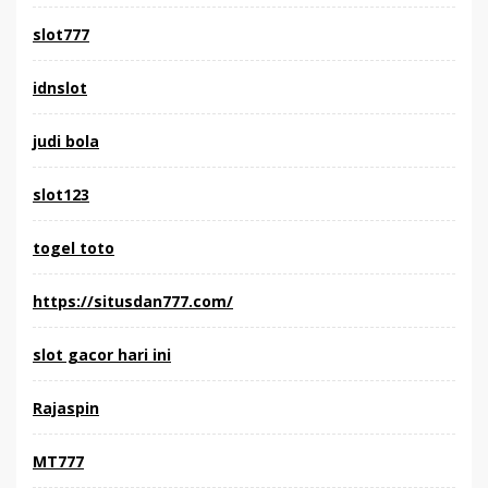
slot777
idnslot
judi bola
slot123
togel toto
https://situsdan777.com/
slot gacor hari ini
Rajaspin
MT777