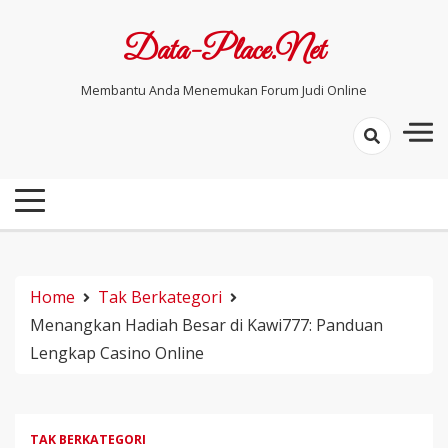
Skip
to
Data-Place.net
content
Membantu Anda Menemukan Forum Judi Online
Home
Tak Berkategori
Menangkan Hadiah Besar di Kawi777: Panduan
Lengkap Casino Online
TAK BERKATEGORI