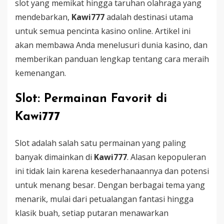
slot yang memikat hingga taruhan olahraga yang
mendebarkan,
Kawi777
adalah destinasi utama
untuk semua pencinta kasino online. Artikel ini
akan membawa Anda menelusuri dunia kasino, dan
memberikan panduan lengkap tentang cara meraih
kemenangan.
Slot: Permainan Favorit di
Kawi777
Slot adalah salah satu permainan yang paling
banyak dimainkan di
Kawi777
. Alasan kepopuleran
ini tidak lain karena kesederhanaannya dan potensi
untuk menang besar. Dengan berbagai tema yang
menarik, mulai dari petualangan fantasi hingga
klasik buah, setiap putaran menawarkan