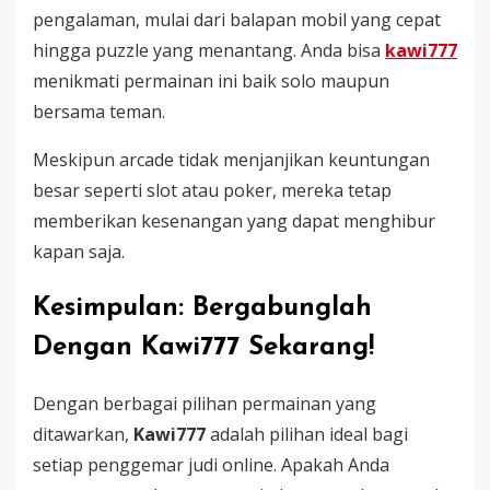
pengalaman, mulai dari balapan mobil yang cepat
hingga puzzle yang menantang. Anda bisa
kawi777
menikmati permainan ini baik solo maupun
bersama teman.
Meskipun arcade tidak menjanjikan keuntungan
besar seperti slot atau poker, mereka tetap
memberikan kesenangan yang dapat menghibur
kapan saja.
Kesimpulan: Bergabunglah
Dengan Kawi777 Sekarang!
Dengan berbagai pilihan permainan yang
ditawarkan,
Kawi777
adalah pilihan ideal bagi
setiap penggemar judi online. Apakah Anda