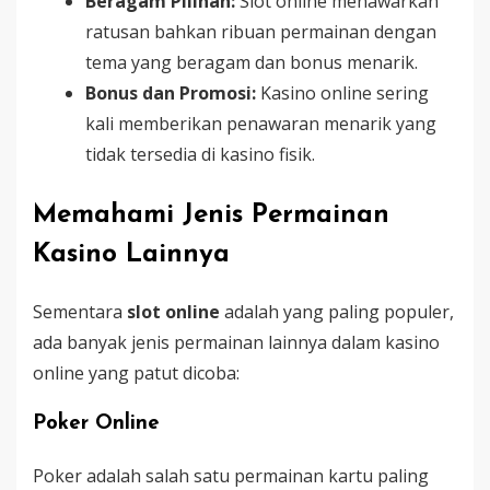
Beragam Pilihan:
Slot online menawarkan
ratusan bahkan ribuan permainan dengan
tema yang beragam dan bonus menarik.
Bonus dan Promosi:
Kasino online sering
kali memberikan penawaran menarik yang
tidak tersedia di kasino fisik.
Memahami Jenis Permainan
Kasino Lainnya
Sementara
slot online
adalah yang paling populer,
ada banyak jenis permainan lainnya dalam kasino
online yang patut dicoba:
Poker Online
Poker adalah salah satu permainan kartu paling