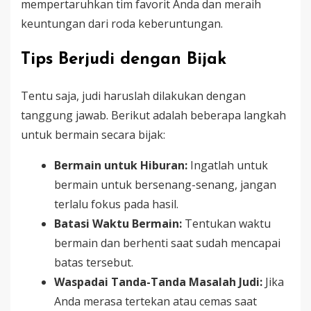
mempertaruhkan tim favorit Anda dan meraih
keuntungan dari roda keberuntungan.
Tips Berjudi dengan Bijak
Tentu saja, judi haruslah dilakukan dengan
tanggung jawab. Berikut adalah beberapa langkah
untuk bermain secara bijak:
Bermain untuk Hiburan:
Ingatlah untuk
bermain untuk bersenang-senang, jangan
terlalu fokus pada hasil.
Batasi Waktu Bermain:
Tentukan waktu
bermain dan berhenti saat sudah mencapai
batas tersebut.
Waspadai Tanda-Tanda Masalah Judi:
Jika
Anda merasa tertekan atau cemas saat