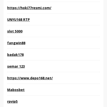
https://hoki77resmi.com/
UNYU168 RTP
slot 5000
fangwin88
badak178
semar 123
https://www.depo168.net/
Mabosbet
rpvip5