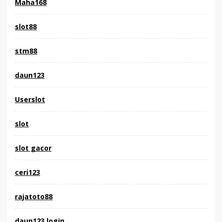
Maha168
slot88
stm88
daun123
Userslot
slot
slot gacor
ceri123
rajatoto88
daun123 login