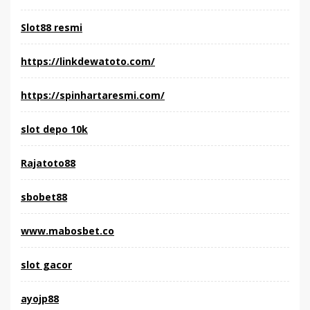
Slot88 resmi
https://linkdewatoto.com/
https://spinhartaresmi.com/
slot depo 10k
Rajatoto88
sbobet88
www.mabosbet.co
slot gacor
ayojp88