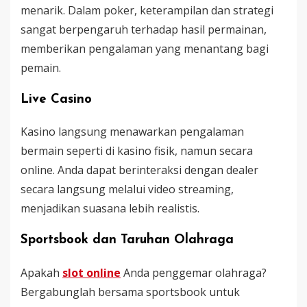
menarik. Dalam poker, keterampilan dan strategi
sangat berpengaruh terhadap hasil permainan,
memberikan pengalaman yang menantang bagi
pemain.
Live Casino
Kasino langsung menawarkan pengalaman
bermain seperti di kasino fisik, namun secara
online. Anda dapat berinteraksi dengan dealer
secara langsung melalui video streaming,
menjadikan suasana lebih realistis.
Sportsbook dan Taruhan Olahraga
Apakah
slot online
Anda penggemar olahraga?
Bergabunglah bersama sportsbook untuk