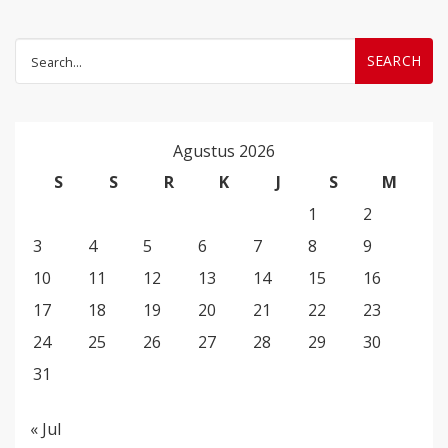
Search
for:
Agustus 2026
S
S
R
K
J
S
M
1
2
3
4
5
6
7
8
9
10
11
12
13
14
15
16
17
18
19
20
21
22
23
24
25
26
27
28
29
30
31
« Jul