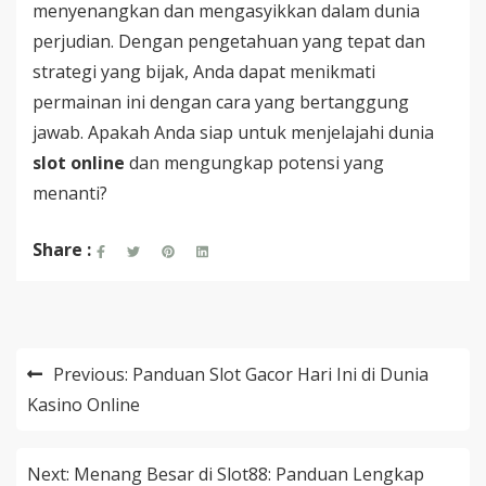
menyenangkan dan mengasyikkan dalam dunia
perjudian. Dengan pengetahuan yang tepat dan
strategi yang bijak, Anda dapat menikmati
permainan ini dengan cara yang bertanggung
jawab. Apakah Anda siap untuk menjelajahi dunia
slot online
dan mengungkap potensi yang
menanti?
Share :
Navigasi
Previous:
Panduan Slot Gacor Hari Ini di Dunia
pos
Kasino Online
Next:
Menang Besar di Slot88: Panduan Lengkap