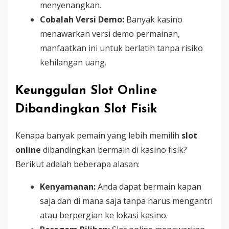
menyenangkan.
Cobalah Versi Demo:
Banyak kasino
menawarkan versi demo permainan,
manfaatkan ini untuk berlatih tanpa risiko
kehilangan uang.
Keunggulan Slot Online
Dibandingkan Slot Fisik
Kenapa banyak pemain yang lebih memilih
slot
online
dibandingkan bermain di kasino fisik?
Berikut adalah beberapa alasan:
Kenyamanan:
Anda dapat bermain kapan
saja dan di mana saja tanpa harus mengantri
atau berpergian ke lokasi kasino.