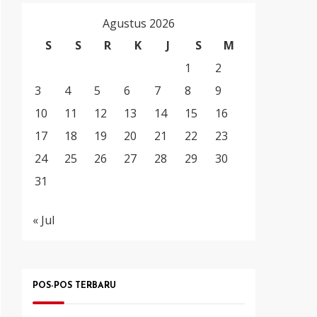
Agustus 2026
S
S
R
K
J
S
M
1
2
3
4
5
6
7
8
9
10
11
12
13
14
15
16
17
18
19
20
21
22
23
24
25
26
27
28
29
30
31
« Jul
POS-POS TERBARU