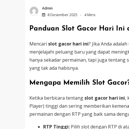
Admin
8 Desember 2025
4 Mins
Panduan Slot Gacor Hari Ini 
Mencari
slot gacor hari ini
? Jika Anda adalah
menjelajahi peluang baru yang dapat mening
hanya sekadar permainan, tapi juga tentang 
yang tak ada habisnya.
Mengapa Memilih Slot Gacor
Ketika berbicara tentang
slot gacor hari ini
,
Player) tinggi dan sering memberikan kemen
permainan dengan RTP yang baik sama denga
RTP Tinggi:
Pilih slot dengan RTP di 