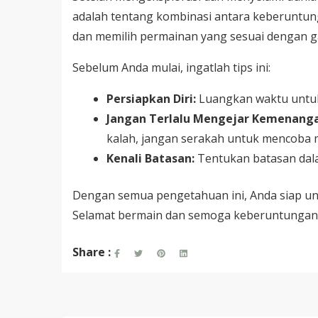
adalah tentang kombinasi antara keberuntung
dan memilih permainan yang sesuai dengan g
Sebelum Anda mulai, ingatlah tips ini:
Persiapkan Diri:
Luangkan waktu untuk
Jangan Terlalu Mengejar Kemenanga
kalah, jangan serakah untuk mencoba
Kenali Batasan:
Tentukan batasan dala
Dengan semua pengetahuan ini, Anda siap untu
Selamat bermain dan semoga keberuntungan s
Share :