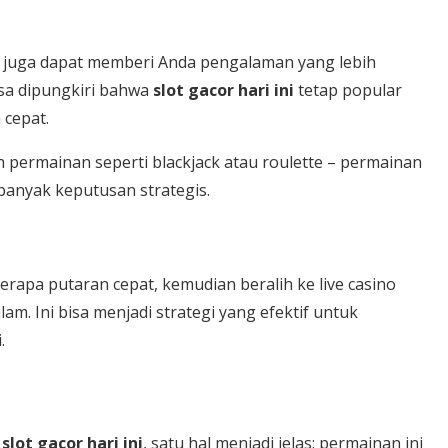
an juga dapat memberi Anda pengalaman yang lebih
isa dipungkiri bahwa
slot gacor hari ini
tetap popular
cepat.
ah permainan seperti blackjack atau roulette – permainan
banyak keputusan strategis.
rapa putaran cepat, kemudian beralih ke live casino
. Ini bisa menjadi strategi yang efektif untuk
.
a
slot gacor hari ini
, satu hal menjadi jelas: permainan ini