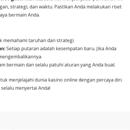
an, strategi, dan waktu. Pastikan Anda melakukan riset
aya bermain Anda.
 memahami taruhan dan strategi.
n:
Setiap putaran adalah kesempatan baru. Jika Anda
 mengembalikannya.
m bermain dan selalu patuhi aturan yang Anda buat.
k menjelajahi dunia kasino online dengan percaya diri.
elalu menyertai Anda!