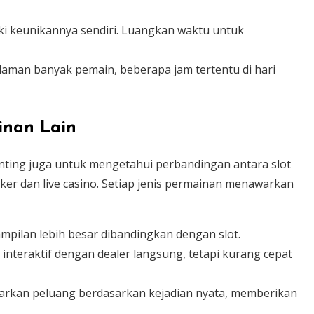
iki keunikannya sendiri. Luangkan waktu untuk
man banyak pemain, beberapa jam tertentu di hari
inan Lain
enting juga untuk mengetahui perbandingan antara slot
oker dan live casino. Setiap jenis permainan menawarkan
mpilan lebih besar dibandingkan dengan slot.
teraktif dengan dealer langsung, tetapi kurang cepat
rkan peluang berdasarkan kejadian nyata, memberikan