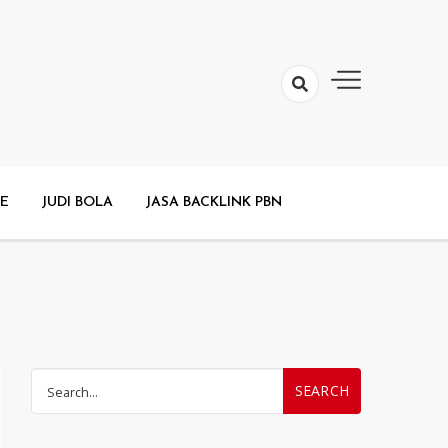
E
JUDI BOLA
JASA BACKLINK PBN
Search
for: