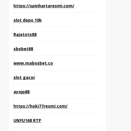
https://spinhartaresmi.com/
slot depo 10k
Rajatoto88
sbobet88
www.mabosbet.co
slot gacor
ayojp88
https://hoki77resmi.com/
UNYU168 RTP