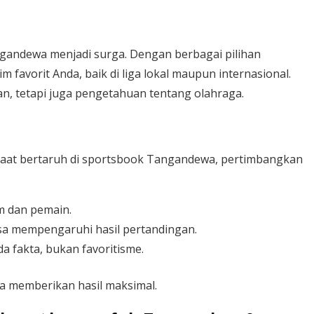
gandewa menjadi surga. Dengan berbagai pilihan
favorit Anda, baik di liga lokal maupun internasional.
, tetapi juga pengetahuan tentang olahraga.
aat bertaruh di sportsbook Tangandewa, pertimbangkan
m dan pemain.
isa mempengaruhi hasil pertandingan.
a fakta, bukan favoritisme.
sa memberikan hasil maksimal.