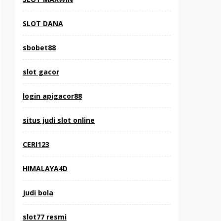
SLOT DANA
sbobet88
slot gacor
login apigacor88
situs judi slot online
CERI123
HIMALAYA4D
Judi bola
slot77 resmi