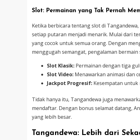
Slot: Permainan yang Tak Pernah Me
Ketika berbicara tentang slot di Tangandew
setiap putaran menjadi menarik. Mulai dari t
yang cocok untuk semua orang. Dengan men
menggugah semangat, pengalaman bermain sl
Slot Klasik:
Permainan dengan tiga gul
Slot Video:
Menawarkan animasi dan ce
Jackpot Progresif:
Kesempatan untuk 
Tidak hanya itu, Tangandewa juga menawark
mendaftar. Dengan bonus selamat datang, An
yang lebih besar.
Tangandewa: Lebih dari Seka