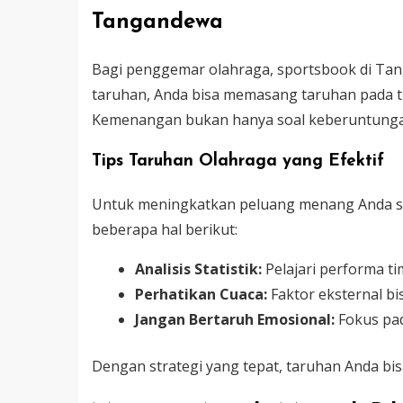
Tangandewa
Bagi penggemar olahraga, sportsbook di Tan
taruhan, Anda bisa memasang taruhan pada tim 
Kemenangan bukan hanya soal keberuntungan
Tips Taruhan Olahraga yang Efektif
Untuk meningkatkan peluang menang Anda s
beberapa hal berikut:
Analisis Statistik:
Pelajari performa ti
Perhatikan Cuaca:
Faktor eksternal b
Jangan Bertaruh Emosional:
Fokus pad
Dengan strategi yang tepat, taruhan Anda bi