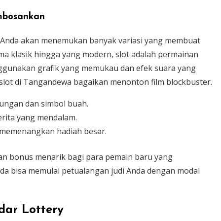
mbosankan
a, Anda akan menemukan banyak variasi yang membuat
ema klasik hingga yang modern, slot adalah permainan
ggunakan grafik yang memukau dan efek suara yang
ot di Tangandewa bagaikan menonton film blockbuster.
ungan dan simbol buah.
rita yang mendalam.
memenangkan hadiah besar.
an bonus menarik bagi para pemain baru yang
da bisa memulai petualangan judi Anda dengan modal
dar Lottery