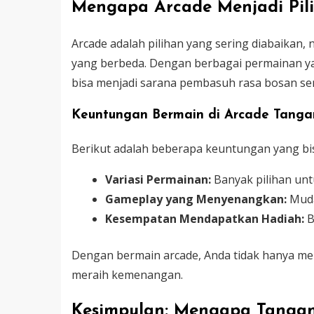
Mengapa Arcade Menjadi Pili
Arcade adalah pilihan yang sering diabaika
yang berbeda. Dengan berbagai permainan yan
bisa menjadi sarana pembasuh rasa bosan se
Keuntungan Bermain di Arcade Tang
Berikut adalah beberapa keuntungan yang bis
Variasi Permainan:
Banyak pilihan unt
Gameplay yang Menyenangkan:
Muda
Kesempatan Mendapatkan Hadiah:
B
Dengan bermain arcade, Anda tidak hanya m
meraih kemenangan.
Kesimpulan: Mengapa Tanga