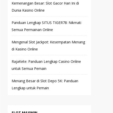
Kemenangan Besar: Slot Gacor Hari Ini di
Dunia Kasino Online
Panduan Lengkap SITUS TIGER78: Nikmati
Semua Permainan Online
Mengenal Slot Jackpot: Kesempatan Menang
di Kasino Online
RajaKete: Panduan Lengkap Casino Online
untuk Semua Pemain
Menang Besar di Slot Depo 5K: Panduan
Lengkap untuk Pemain
SLOT MAXWIN