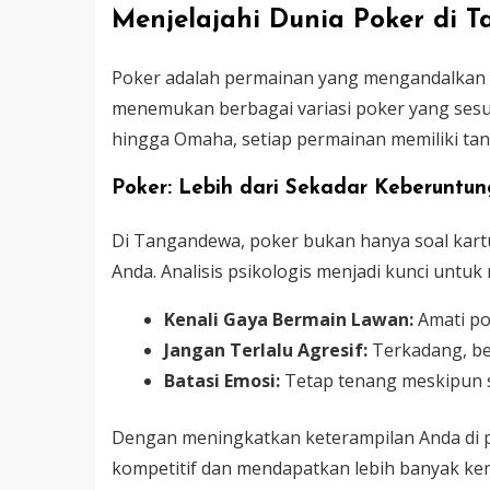
Menjelajahi Dunia Poker di 
Poker adalah permainan yang mengandalkan 
menemukan berbagai variasi poker yang sesu
hingga Omaha, setiap permainan memiliki tan
Poker: Lebih dari Sekadar Keberuntu
Di Tangandewa, poker bukan hanya soal kart
Anda. Analisis psikologis menjadi kunci untu
Kenali Gaya Bermain Lawan:
Amati po
Jangan Terlalu Agresif:
Terkadang, be
Batasi Emosi:
Tetap tenang meskipun s
Dengan meningkatkan keterampilan Anda di 
kompetitif dan mendapatkan lebih banyak k