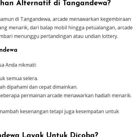
han Alternatif di Tangandewa?
n, namun di Tangandewa, arcade menawarkan kegembiraan
g menarik, dari balap mobil hingga petualangan, arcade
mbari menunggu pertandingan atau undian lottery.
andewa
a Anda nikmati:
uk semua selera.
h dipahami dan cepat dimainkan.
eberapa permainan arcade menawarkan hadiah menarik.
enambah kesenangan tetapi juga kesempatan untuk
ndewa Layak Untuk Dicoba?