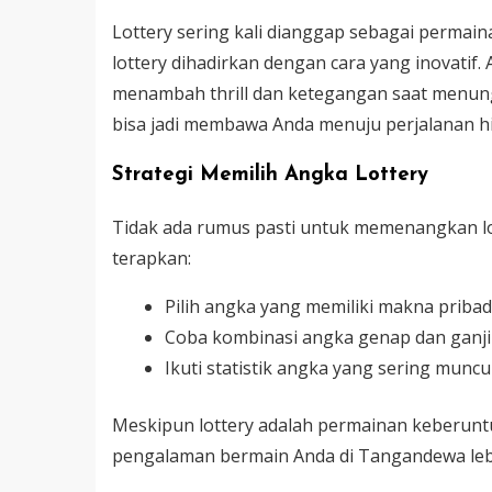
Lottery sering kali dianggap sebagai perma
lottery dihadirkan dengan cara yang inovatif
menambah thrill dan ketegangan saat menungg
bisa jadi membawa Anda menuju perjalanan hi
Strategi Memilih Angka Lottery
Tidak ada rumus pasti untuk memenangkan lo
terapkan:
Pilih angka yang memiliki makna pribadi
Coba kombinasi angka genap dan ganji
Ikuti statistik angka yang sering munc
Meskipun lottery adalah permainan keberun
pengalaman bermain Anda di Tangandewa leb