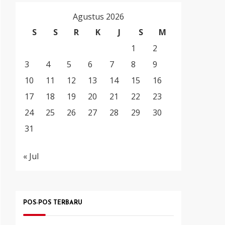
Agustus 2026
S
S
R
K
J
S
M
1
2
3
4
5
6
7
8
9
10
11
12
13
14
15
16
17
18
19
20
21
22
23
24
25
26
27
28
29
30
31
« Jul
POS-POS TERBARU