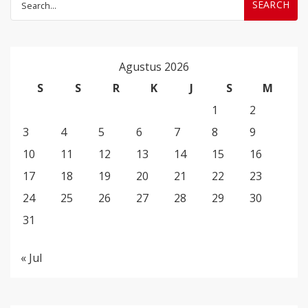
for:
Agustus 2026
S
S
R
K
J
S
M
1
2
3
4
5
6
7
8
9
10
11
12
13
14
15
16
17
18
19
20
21
22
23
24
25
26
27
28
29
30
31
« Jul