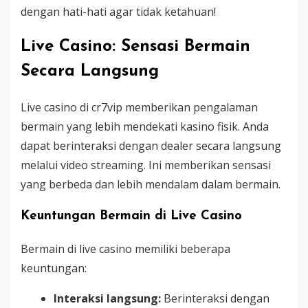
dengan hati-hati agar tidak ketahuan!
Live Casino: Sensasi Bermain
Secara Langsung
Live casino di cr7vip memberikan pengalaman
bermain yang lebih mendekati kasino fisik. Anda
dapat berinteraksi dengan dealer secara langsung
melalui video streaming. Ini memberikan sensasi
yang berbeda dan lebih mendalam dalam bermain.
Keuntungan Bermain di Live Casino
Bermain di live casino memiliki beberapa
keuntungan:
Interaksi langsung:
Berinteraksi dengan