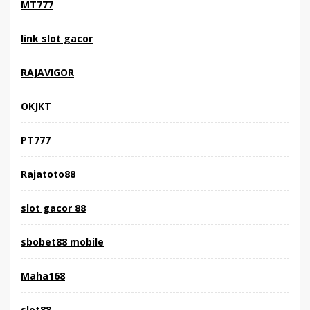
MT777
link slot gacor
RAJAVIGOR
OKJKT
PT777
Rajatoto88
slot gacor 88
sbobet88 mobile
Maha168
slot88