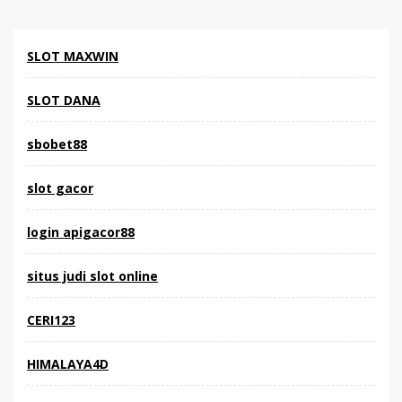
SLOT MAXWIN
SLOT DANA
sbobet88
slot gacor
login apigacor88
situs judi slot online
CERI123
HIMALAYA4D