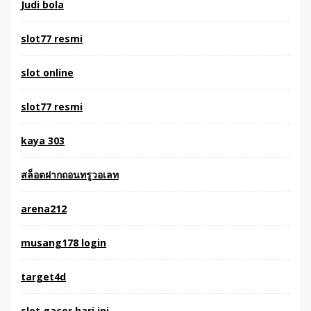
Judi bola
slot77 resmi
slot online
slot77 resmi
kaya 303
สล็อตฝากถอนทรูวอเลท
arena212
musang178 login
target4d
slot gacor hari ini