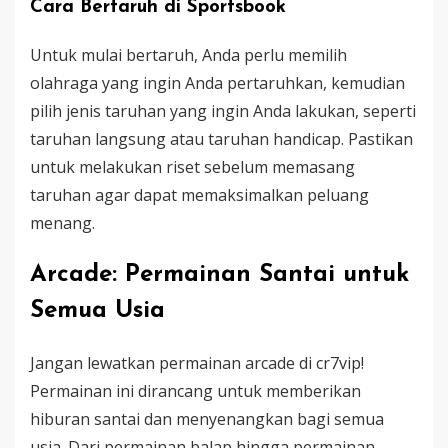
Cara Bertaruh di Sportsbook
Untuk mulai bertaruh, Anda perlu memilih
olahraga yang ingin Anda pertaruhkan, kemudian
pilih jenis taruhan yang ingin Anda lakukan, seperti
taruhan langsung atau taruhan handicap. Pastikan
untuk melakukan riset sebelum memasang
taruhan agar dapat memaksimalkan peluang
menang.
Arcade: Permainan Santai untuk
Semua Usia
Jangan lewatkan permainan arcade di cr7vip!
Permainan ini dirancang untuk memberikan
hiburan santai dan menyenangkan bagi semua
usia. Dari permainan balap hingga permainan