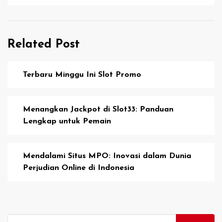
Related Post
Terbaru Minggu Ini Slot Promo
Menangkan Jackpot di Slot33: Panduan
Lengkap untuk Pemain
Mendalami Situs MPO: Inovasi dalam Dunia
Perjudian Online di Indonesia
Search