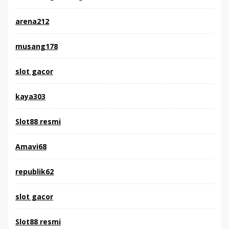
arena212
musang178
slot gacor
kaya303
Slot88 resmi
Amavi68
republik62
slot gacor
Slot88 resmi