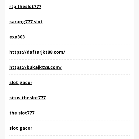
rtp theslot777
sarang777 slot
exa303
https://daftarjkt88.com/
https://bukajkt88.com/
slot gacor
situs theslot777
the slot777
slot gacor