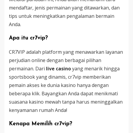
mendaftar, jenis permainan yang ditawarkan, dan
tips untuk meningkatkan pengalaman bermain
Anda.
Apa itu cr7vip?
CR7VIP adalah platform yang menawarkan layanan
perjudian online dengan berbagai pilihan
permainan. Dari
live casino
yang menarik hingga
sportsbook yang dinamis, cr7vip memberikan
pemain akses ke dunia kasino hanya dengan
beberapa klik. Bayangkan Anda dapat menikmati
suasana kasino mewah tanpa harus meninggalkan
kenyamanan rumah Anda!
Kenapa Memilih cr7vip?