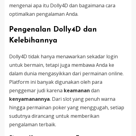
mengenai apa itu Dolly4D dan bagaimana cara
optimalkan pengalaman Anda.
Pengenalan Dolly4D dan
Kelebihannya
Dolly4D tidak hanya menawarkan sekadar login
untuk bermain, tetapi juga membawa Anda ke
dalam dunia mengasyikkan dari permainan online.
Platform ini banyak digunakan oleh para
penggemar judi karena
keamanan
dan
kenyamanannya
. Dari slot yang penuh warna
hingga permainan poker yang menggugah, setiap
sudutnya dirancang untuk memberikan
pengalaman terbaik.