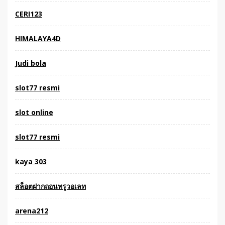
CERI123
HIMALAYA4D
Judi bola
slot77 resmi
slot online
slot77 resmi
kaya 303
สล็อตฝากถอนทรูวอเลท
arena212