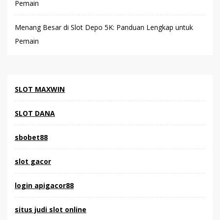
Pemain
Menang Besar di Slot Depo 5K: Panduan Lengkap untuk
Pemain
SLOT MAXWIN
SLOT DANA
sbobet88
slot gacor
login apigacor88
situs judi slot online