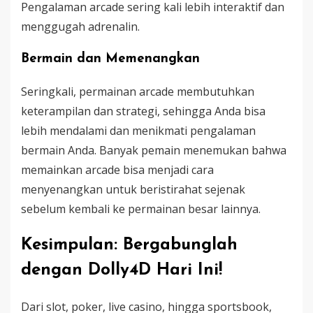
Pengalaman arcade sering kali lebih interaktif dan
menggugah adrenalin.
Bermain dan Memenangkan
Seringkali, permainan arcade membutuhkan
keterampilan dan strategi, sehingga Anda bisa
lebih mendalami dan menikmati pengalaman
bermain Anda. Banyak pemain menemukan bahwa
memainkan arcade bisa menjadi cara
menyenangkan untuk beristirahat sejenak
sebelum kembali ke permainan besar lainnya.
Kesimpulan: Bergabunglah
dengan Dolly4D Hari Ini!
Dari slot, poker, live casino, hingga sportsbook,