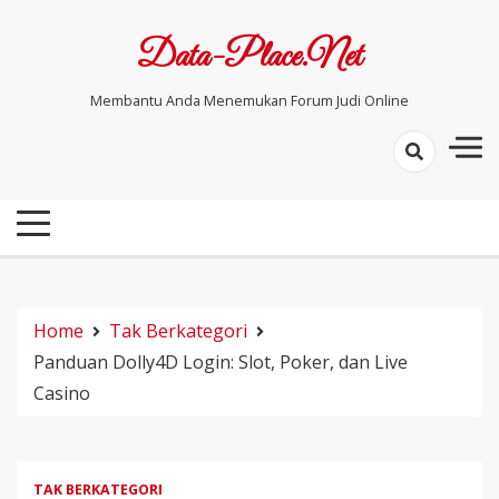
Skip
to
Data-Place.net
content
Membantu Anda Menemukan Forum Judi Online
Home
Tak Berkategori
Panduan Dolly4D Login: Slot, Poker, dan Live
Casino
TAK BERKATEGORI