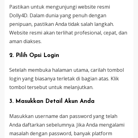
Pastikan untuk mengunjungi website resmi
Dolly4D. Dalam dunia yang penuh dengan
penipuan, pastikan Anda tidak salah langkah.
Website resmi akan terlihat profesional, cepat, dan
aman diakses.
2. Pilih Opsi Login
Setelah membuka halaman utama, carilah tombol
login yang biasanya terletak di bagian atas. Klik
tombol tersebut untuk melanjutkan.
3. Masukkan Detail Akun Anda
Masukkan username dan password yang telah
Anda daftarkan sebelumnya. Jika Anda mengalami
masalah dengan password, banyak platform