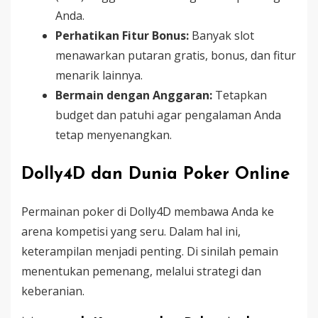
Anda.
Perhatikan Fitur Bonus:
Banyak slot
menawarkan putaran gratis, bonus, dan fitur
menarik lainnya.
Bermain dengan Anggaran:
Tetapkan
budget dan patuhi agar pengalaman Anda
tetap menyenangkan.
Dolly4D dan Dunia Poker Online
Permainan poker di Dolly4D membawa Anda ke
arena kompetisi yang seru. Dalam hal ini,
keterampilan menjadi penting. Di sinilah pemain
menentukan pemenang, melalui strategi dan
keberanian.