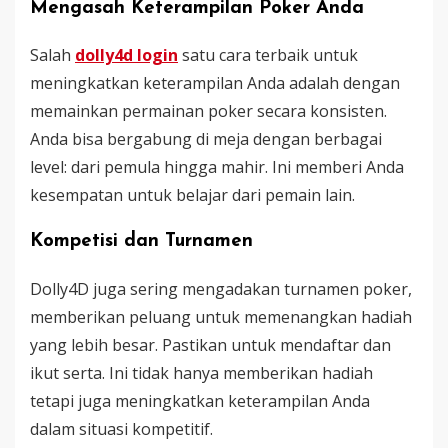
Mengasah Keterampilan Poker Anda
Salah
dolly4d login
satu cara terbaik untuk
meningkatkan keterampilan Anda adalah dengan
memainkan permainan poker secara konsisten.
Anda bisa bergabung di meja dengan berbagai
level: dari pemula hingga mahir. Ini memberi Anda
kesempatan untuk belajar dari pemain lain.
Kompetisi dan Turnamen
Dolly4D juga sering mengadakan turnamen poker,
memberikan peluang untuk memenangkan hadiah
yang lebih besar. Pastikan untuk mendaftar dan
ikut serta. Ini tidak hanya memberikan hadiah
tetapi juga meningkatkan keterampilan Anda
dalam situasi kompetitif.