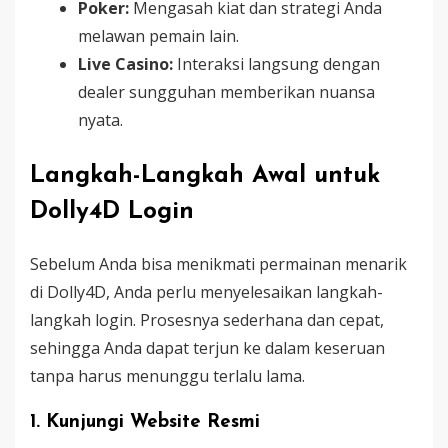
Poker:
Mengasah kiat dan strategi Anda
melawan pemain lain.
Live Casino:
Interaksi langsung dengan
dealer sungguhan memberikan nuansa
nyata.
Langkah-Langkah Awal untuk
Dolly4D Login
Sebelum Anda bisa menikmati permainan menarik
di Dolly4D, Anda perlu menyelesaikan langkah-
langkah login. Prosesnya sederhana dan cepat,
sehingga Anda dapat terjun ke dalam keseruan
tanpa harus menunggu terlalu lama.
1. Kunjungi Website Resmi