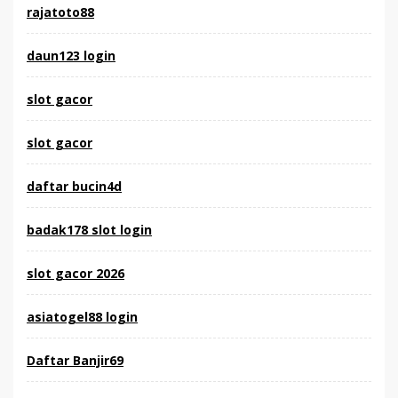
rajatoto88
daun123 login
slot gacor
slot gacor
daftar bucin4d
badak178 slot login
slot gacor 2026
asiatogel88 login
Daftar Banjir69