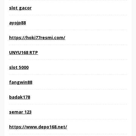
slot gacor
ayojp88
https://hoki77resmi.com/
UNYU168 RTP
slot 5000
fangwin88
badak178
semar 123
https://www.depo168.net/