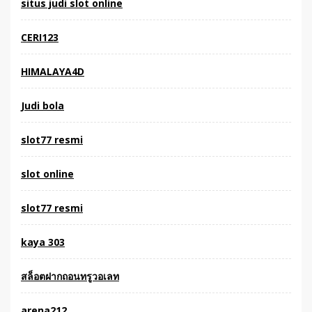
situs judi slot online
CERI123
HIMALAYA4D
Judi bola
slot77 resmi
slot online
slot77 resmi
kaya 303
สล็อตฝากถอนทรูวอเลท
arena212