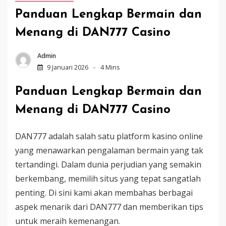
Panduan Lengkap Bermain dan
Menang di DAN777 Casino
Admin
9 Januari 2026
4 Mins
Panduan Lengkap Bermain dan
Menang di DAN777 Casino
DAN777 adalah salah satu platform kasino online
yang menawarkan pengalaman bermain yang tak
tertandingi. Dalam dunia perjudian yang semakin
berkembang, memilih situs yang tepat sangatlah
penting. Di sini kami akan membahas berbagai
aspek menarik dari DAN777 dan memberikan tips
untuk meraih kemenangan.