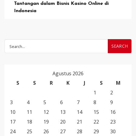
Tantangan dalam Bisnis Kasino Online di
Indonesia
Search
for:
Agustus 2026
S
S
R
K
J
S
M
1
2
3
4
5
6
7
8
9
10
11
12
13
14
15
16
17
18
19
20
21
22
23
24
25
26
27
28
29
30