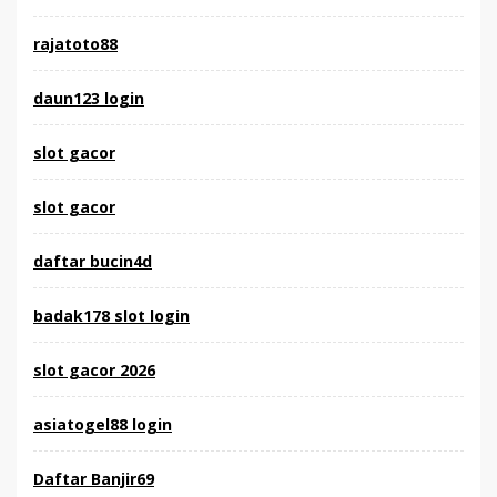
rajatoto88
daun123 login
slot gacor
slot gacor
daftar bucin4d
badak178 slot login
slot gacor 2026
asiatogel88 login
Daftar Banjir69