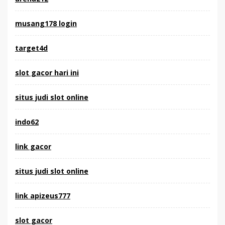
musang178 login
target4d
slot gacor hari ini
situs judi slot online
indo62
link gacor
situs judi slot online
link apizeus777
slot gacor