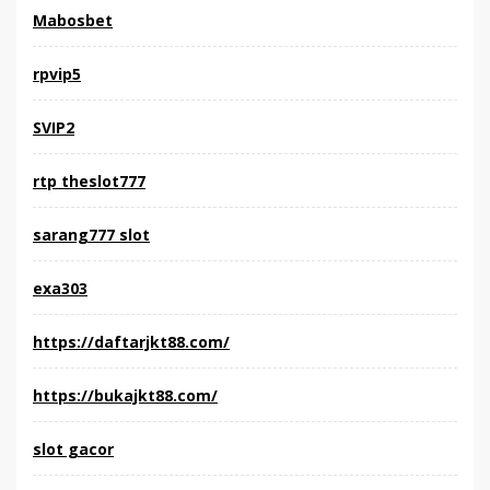
Mabosbet
rpvip5
SVIP2
rtp theslot777
sarang777 slot
exa303
https://daftarjkt88.com/
https://bukajkt88.com/
slot gacor