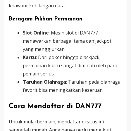
khawatir kehilangan data.
Beragam Pilihan Permainan
Slot Online
: Mesin slot di DAN777
menawarkan berbagai tema dan jackpot
yang menggiurkan.
Kartu
: Dari poker hingga blackjack,
permainan kartu sangat diminati oleh para
pemain serius.
Taruhan Olahraga
: Taruhan pada olahraga
favorit bisa meningkatkan keseruan.
Cara Mendaftar di DAN777
Untuk mulai bermain, mendaftar di situs ini
sangatlah mudah. Anda hanya perlu mengikuti