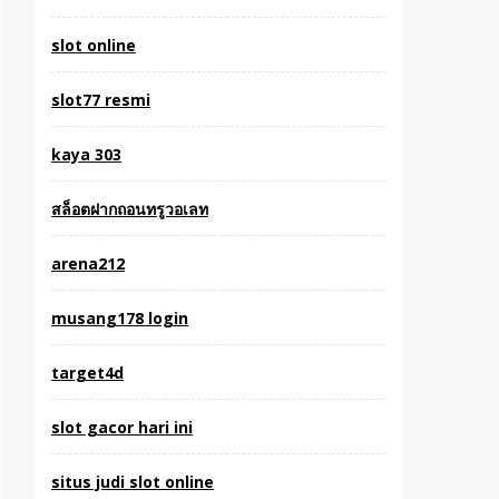
slot online
slot77 resmi
kaya 303
สล็อตฝากถอนทรูวอเลท
arena212
musang178 login
target4d
slot gacor hari ini
situs judi slot online