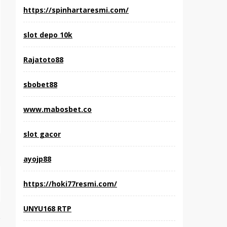
https://spinhartaresmi.com/
slot depo 10k
Rajatoto88
sbobet88
www.mabosbet.co
slot gacor
ayojp88
https://hoki77resmi.com/
UNYU168 RTP