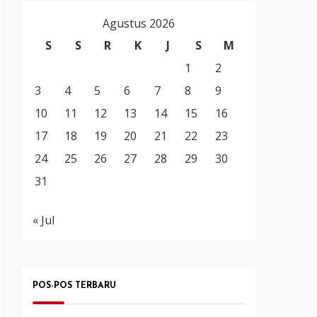
Agustus 2026
S
S
R
K
J
S
M
1
2
3
4
5
6
7
8
9
10
11
12
13
14
15
16
17
18
19
20
21
22
23
24
25
26
27
28
29
30
31
« Jul
POS-POS TERBARU