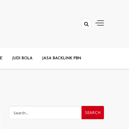
E
JUDI BOLA
JASA BACKLINK PBN
Search
for: