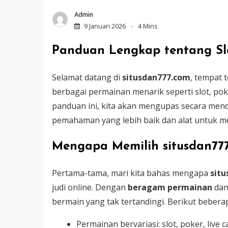
Admin
9 Januari 2026
4 Mins
Panduan Lengkap tentang Slo
Selamat datang di
situsdan777.com
, tempat 
berbagai permainan menarik seperti slot, poke
panduan ini, kita akan mengupas secara mend
pemahaman yang lebih baik dan alat untuk m
Mengapa Memilih
situsdan77
Pertama-tama, mari kita bahas mengapa
sit
judi online. Dengan
beragam permainan
dan
bermain yang tak tertandingi. Berikut bebe
Permainan bervariasi: slot, poker, live c