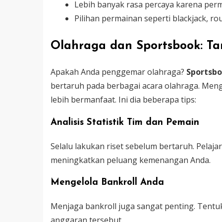
Lebih banyak rasa percaya karena perm
Pilihan permainan seperti blackjack, rou
Olahraga dan Sportsbook: T
Apakah Anda penggemar olahraga?
Sportsb
bertaruh pada berbagai acara olahraga. Men
lebih bermanfaat. Ini dia beberapa tips:
Analisis Statistik Tim dan Pemain
Selalu lakukan riset sebelum bertaruh. Pelaja
meningkatkan peluang kemenangan Anda.
Mengelola Bankroll Anda
Menjaga bankroll juga sangat penting. Tentu
anggaran tersebut.