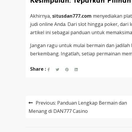
Kesimpulan: Tepatkan Piliha
Akhirnya,
situsdan777.com
menyediakan pla
judi online Anda. Dari slot hingga poker, dari
artikel ini sebagai panduan untuk memaksim
Jangan ragu untuk mulai bermain dan jadilah
berkembang. Ingatlah, setiap permainan memili
Share :
Navigasi
Previous:
Panduan Lengkap Bermain dan
pos
Menang di DAN777 Casino