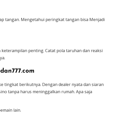
iap tangan. Mengetahui peringkat tangan bisa Menjadi
keterampilan penting. Catat pola taruhan dan reaksi
ya.
sdan777.com
tingkat berikutnya. Dengan dealer nyata dan siaran
ino tanpa harus meninggalkan rumah. Apa saja
emain lain.