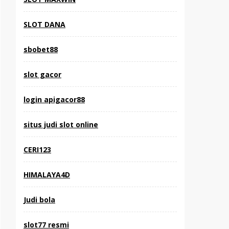
SLOT DANA
sbobet88
slot gacor
login apigacor88
situs judi slot online
CERI123
HIMALAYA4D
Judi bola
slot77 resmi