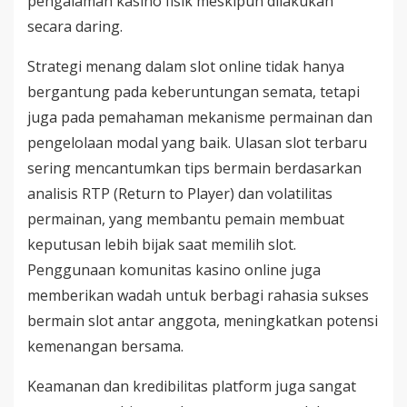
pengalaman kasino fisik meskipun dilakukan
secara daring.
Strategi menang dalam slot online tidak hanya
bergantung pada keberuntungan semata, tetapi
juga pada pemahaman mekanisme permainan dan
pengelolaan modal yang baik. Ulasan slot terbaru
sering mencantumkan tips bermain berdasarkan
analisis RTP (Return to Player) dan volatilitas
permainan, yang membantu pemain membuat
keputusan lebih bijak saat memilih slot.
Penggunaan komunitas kasino online juga
memberikan wadah untuk berbagi rahasia sukses
bermain slot antar anggota, meningkatkan potensi
kemenangan bersama.
Keamanan dan kredibilitas platform juga sangat