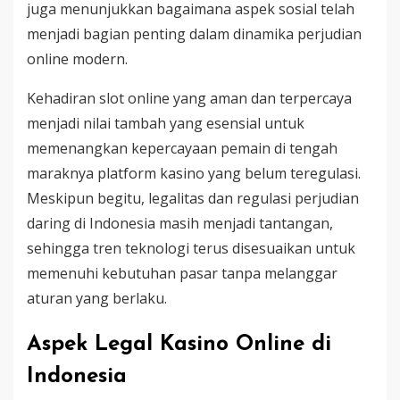
juga menunjukkan bagaimana aspek sosial telah
menjadi bagian penting dalam dinamika perjudian
online modern.
Kehadiran slot online yang aman dan terpercaya
menjadi nilai tambah yang esensial untuk
memenangkan kepercayaan pemain di tengah
maraknya platform kasino yang belum teregulasi.
Meskipun begitu, legalitas dan regulasi perjudian
daring di Indonesia masih menjadi tantangan,
sehingga tren teknologi terus disesuaikan untuk
memenuhi kebutuhan pasar tanpa melanggar
aturan yang berlaku.
Aspek Legal Kasino Online di
Indonesia