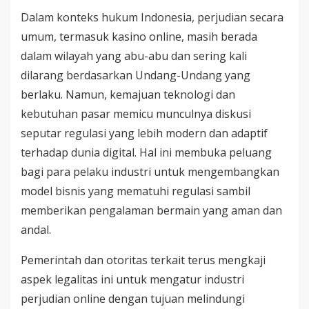
Dalam konteks hukum Indonesia, perjudian secara
umum, termasuk kasino online, masih berada
dalam wilayah yang abu-abu dan sering kali
dilarang berdasarkan Undang-Undang yang
berlaku. Namun, kemajuan teknologi dan
kebutuhan pasar memicu munculnya diskusi
seputar regulasi yang lebih modern dan adaptif
terhadap dunia digital. Hal ini membuka peluang
bagi para pelaku industri untuk mengembangkan
model bisnis yang mematuhi regulasi sambil
memberikan pengalaman bermain yang aman dan
andal.
Pemerintah dan otoritas terkait terus mengkaji
aspek legalitas ini untuk mengatur industri
perjudian online dengan tujuan melindungi