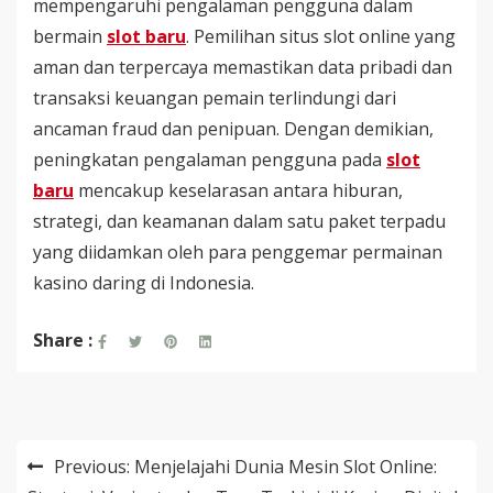
mempengaruhi pengalaman pengguna dalam
bermain
slot baru
. Pemilihan situs slot online yang
aman dan terpercaya memastikan data pribadi dan
transaksi keuangan pemain terlindungi dari
ancaman fraud dan penipuan. Dengan demikian,
peningkatan pengalaman pengguna pada
slot
baru
mencakup keselarasan antara hiburan,
strategi, dan keamanan dalam satu paket terpadu
yang diidamkan oleh para penggemar permainan
kasino daring di Indonesia.
Share :
Navigasi
Previous:
Menjelajahi Dunia Mesin Slot Online: