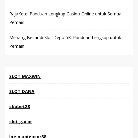
RajaKete: Panduan Lengkap Casino Online untuk Semua
Pemain
Menang Besar di Slot Depo 5K: Panduan Lengkap untuk
Pemain
SLOT MAXWIN
SLOT DANA
sbobet88
slot gacor
login apigacor88