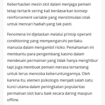
Keberhasilan mesin slot dalam menjaga pemain
tetap tertarik sering kali berdasarkan konsep
reinforcement variable yang menstimulasi otak
untuk mencari hadiah yang tak pasti.
Fenomena ini dijelaskan melalui prinsip operant
conditioning yang mempengaruhi perilaku
manusia dalam mengambil risiko. Pemahaman ini
membantu para pengembang kasino dalam
mendesain permainan yang tidak hanya menghibur
tapi juga membuat pemain merasa tertantang
untuk terus mencoba keberuntungannya. Oleh
karena itu, elemen psikologis menjadi salah satu
kunci utama dalam peningkatan popularitas
permainan slot baru baik secara daring maupun
offline.