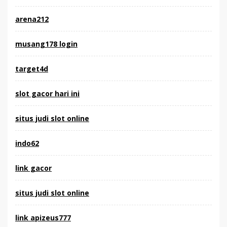
arena212
musang178 login
target4d
slot gacor hari ini
situs judi slot online
indo62
link gacor
situs judi slot online
link apizeus777