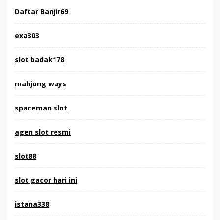
Daftar Banjir69
exa303
slot badak178
mahjong ways
spaceman slot
agen slot resmi
slot88
slot gacor hari ini
istana338