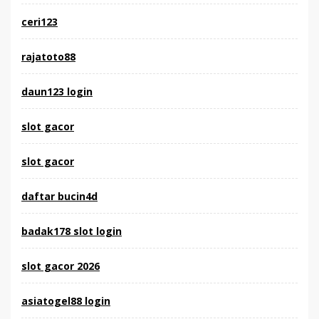
ceri123
rajatoto88
daun123 login
slot gacor
slot gacor
daftar bucin4d
badak178 slot login
slot gacor 2026
asiatogel88 login