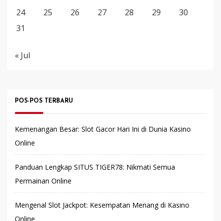
24
25
26
27
28
29
30
31
« Jul
POS-POS TERBARU
Kemenangan Besar: Slot Gacor Hari Ini di Dunia Kasino
Online
Panduan Lengkap SITUS TIGER78: Nikmati Semua
Permainan Online
Mengenal Slot Jackpot: Kesempatan Menang di Kasino
Online