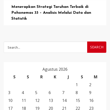
Menerapkan Strategi Taruhan Terbaik di
Pohonemas 33 – Analisis Melalui Data dan
Statistik
Search
for:
Agustus 2026
S
S
R
K
J
S
M
1
2
3
4
5
6
7
8
9
10
11
12
13
14
15
16
17
18
19
20
21
22
23