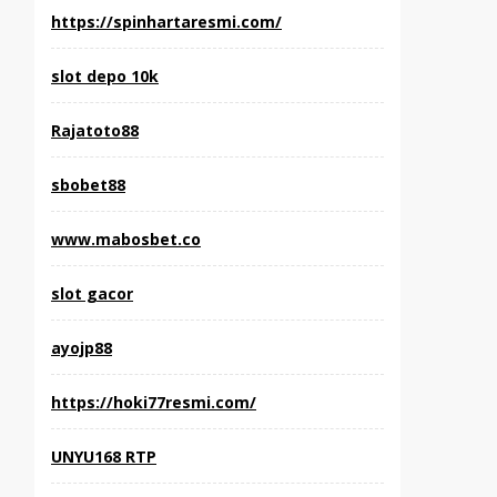
https://spinhartaresmi.com/
slot depo 10k
Rajatoto88
sbobet88
www.mabosbet.co
slot gacor
ayojp88
https://hoki77resmi.com/
UNYU168 RTP