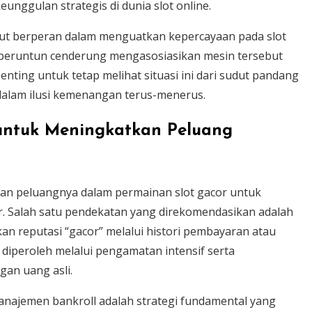
unggulan strategis di dunia slot online.
turut berperan dalam menguatkan kepercayaan pada slot
beruntun cenderung mengasosiasikan mesin tersebut
ting untuk tetap melihat situasi ini dari sudut pandang
k dalam ilusi kemenangan terus-menerus.
 untuk Meningkatkan Peluang
an peluangnya dalam permainan slot gacor untuk
r. Salah satu pendekatan yang direkomendasikan adalah
n reputasi “gacor” melalui histori pembayaran atau
 diperoleh melalui pengamatan intensif serta
an uang asli.
anajemen bankroll adalah strategi fundamental yang