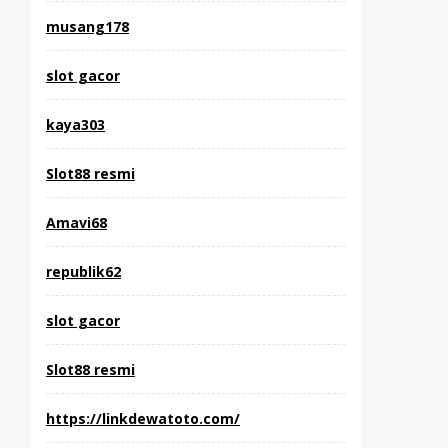
musang178
slot gacor
kaya303
Slot88 resmi
Amavi68
republik62
slot gacor
Slot88 resmi
https://linkdewatoto.com/