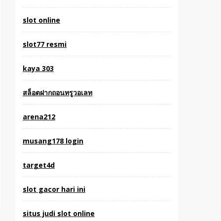
slot online
slot77 resmi
kaya 303
สล็อตฝากถอนทรูวอเลท
arena212
musang178 login
target4d
slot gacor hari ini
situs judi slot online