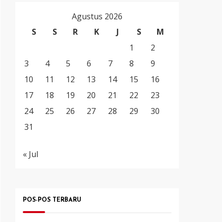
Agustus 2026
S
S
R
K
J
S
M
1
2
3
4
5
6
7
8
9
10
11
12
13
14
15
16
17
18
19
20
21
22
23
24
25
26
27
28
29
30
31
« Jul
POS-POS TERBARU