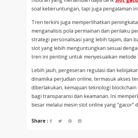
soal keberuntungan, tapi juga pengalaman int
Tren terkini juga memperlihatkan peningkata
menganalisis pola permainan dan perilaku 
strategi personalisasi yang lebih tajam, dan
slot yang lebih menguntungkan sesuai dengan
tren ini penting untuk menyesuaikan metode 
Lebih jauh, pergeseran regulasi dan kebijakan
dinamika perjudian online, termasuk akses te
diberlakukan, kemajuan teknologi blockchai
bagi transparansi dan keamanan. Ini mempe
besar melalui mesin slot online yang “gacor” 
Share :