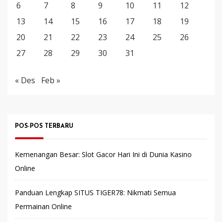
6
7
8
9
10
11
12
13
14
15
16
17
18
19
20
21
22
23
24
25
26
27
28
29
30
31
« Des
Feb »
POS-POS TERBARU
Kemenangan Besar: Slot Gacor Hari Ini di Dunia Kasino
Online
Panduan Lengkap SITUS TIGER78: Nikmati Semua
Permainan Online