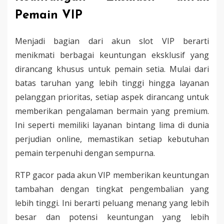
Pemain VIP
Menjadi bagian dari akun slot VIP berarti
menikmati berbagai keuntungan eksklusif yang
dirancang khusus untuk pemain setia. Mulai dari
batas taruhan yang lebih tinggi hingga layanan
pelanggan prioritas, setiap aspek dirancang untuk
memberikan pengalaman bermain yang premium.
Ini seperti memiliki layanan bintang lima di dunia
perjudian online, memastikan setiap kebutuhan
pemain terpenuhi dengan sempurna.
RTP gacor pada akun VIP memberikan keuntungan
tambahan dengan tingkat pengembalian yang
lebih tinggi. Ini berarti peluang menang yang lebih
besar dan potensi keuntungan yang lebih