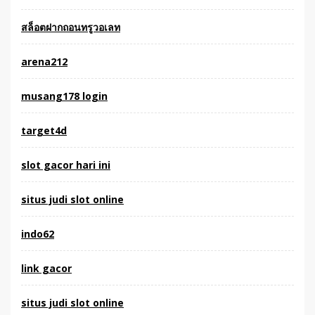
สล็อตฝากถอนทรูวอเลท
arena212
musang178 login
target4d
slot gacor hari ini
situs judi slot online
indo62
link gacor
situs judi slot online