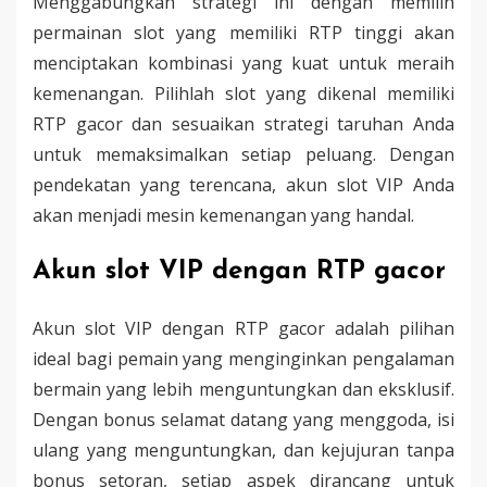
Menggabungkan strategi ini dengan memilih
permainan slot yang memiliki RTP tinggi akan
menciptakan kombinasi yang kuat untuk meraih
kemenangan. Pilihlah slot yang dikenal memiliki
RTP gacor dan sesuaikan strategi taruhan Anda
untuk memaksimalkan setiap peluang. Dengan
pendekatan yang terencana, akun slot VIP Anda
akan menjadi mesin kemenangan yang handal.
Akun slot VIP dengan RTP gacor
Akun slot VIP dengan RTP gacor adalah pilihan
ideal bagi pemain yang menginginkan pengalaman
bermain yang lebih menguntungkan dan eksklusif.
Dengan bonus selamat datang yang menggoda, isi
ulang yang menguntungkan, dan kejujuran tanpa
bonus setoran, setiap aspek dirancang untuk