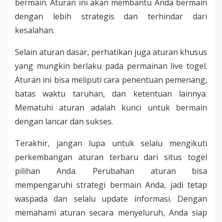
bermain. Aturan ini akan membantu Anda bermain
dengan lebih strategis dan terhindar dari
kesalahan.
Selain aturan dasar, perhatikan juga aturan khusus
yang mungkin berlaku pada permainan live togel.
Aturan ini bisa meliputi cara penentuan pemenang,
batas waktu taruhan, dan ketentuan lainnya.
Mematuhi aturan adalah kunci untuk bermain
dengan lancar dan sukses.
Terakhir, jangan lupa untuk selalu mengikuti
perkembangan aturan terbaru dari situs togel
pilihan Anda. Perubahan aturan bisa
mempengaruhi strategi bermain Anda, jadi tetap
waspada dan selalu update informasi. Dengan
memahami aturan secara menyeluruh, Anda siap