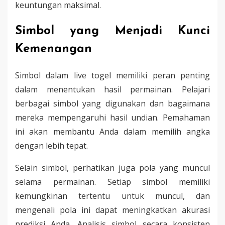
keuntungan maksimal.
Simbol yang Menjadi Kunci
Kemenangan
Simbol dalam live togel memiliki peran penting
dalam menentukan hasil permainan. Pelajari
berbagai simbol yang digunakan dan bagaimana
mereka mempengaruhi hasil undian. Pemahaman
ini akan membantu Anda dalam memilih angka
dengan lebih tepat.
Selain simbol, perhatikan juga pola yang muncul
selama permainan. Setiap simbol memiliki
kemungkinan tertentu untuk muncul, dan
mengenali pola ini dapat meningkatkan akurasi
prediksi Anda. Analisis simbol secara konsisten