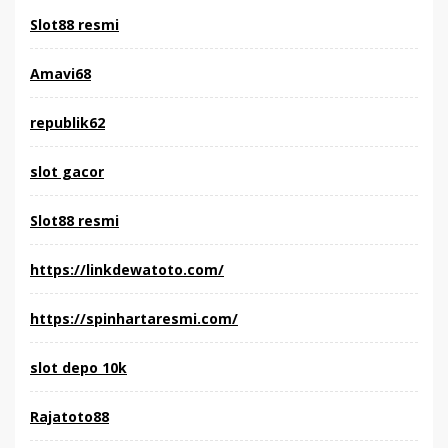
Slot88 resmi
Amavi68
republik62
slot gacor
Slot88 resmi
https://linkdewatoto.com/
https://spinhartaresmi.com/
slot depo 10k
Rajatoto88