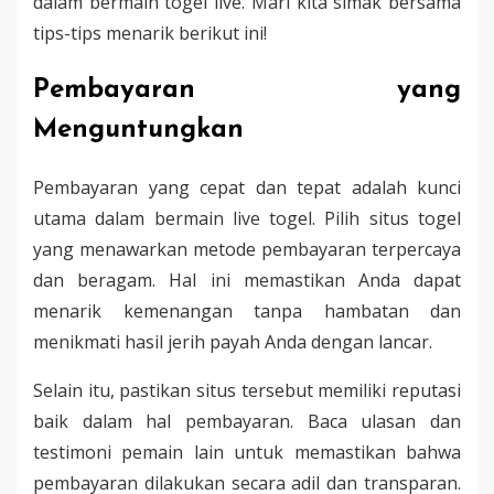
dalam bermain togel live. Mari kita simak bersama
tips-tips menarik berikut ini!
Pembayaran yang
Menguntungkan
Pembayaran yang cepat dan tepat adalah kunci
utama dalam bermain live togel. Pilih situs togel
yang menawarkan metode pembayaran terpercaya
dan beragam. Hal ini memastikan Anda dapat
menarik kemenangan tanpa hambatan dan
menikmati hasil jerih payah Anda dengan lancar.
Selain itu, pastikan situs tersebut memiliki reputasi
baik dalam hal pembayaran. Baca ulasan dan
testimoni pemain lain untuk memastikan bahwa
pembayaran dilakukan secara adil dan transparan.