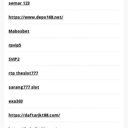
semar 123
https://www.depo168.net/
Mabosbet
rpvip5
SVIP2
rtp theslot777
sarang777 slot
exa303
https://daftarjkt88.com/