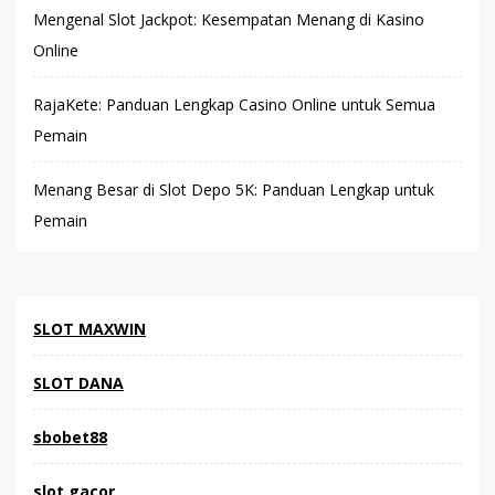
Mengenal Slot Jackpot: Kesempatan Menang di Kasino
Online
RajaKete: Panduan Lengkap Casino Online untuk Semua
Pemain
Menang Besar di Slot Depo 5K: Panduan Lengkap untuk
Pemain
SLOT MAXWIN
SLOT DANA
sbobet88
slot gacor