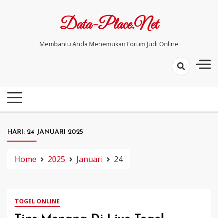
Skip
to
Data-Place.net
content
Membantu Anda Menemukan Forum Judi Online
HARI:
24 JANUARI 2025
Home
2025
Januari
24
TOGEL ONLINE