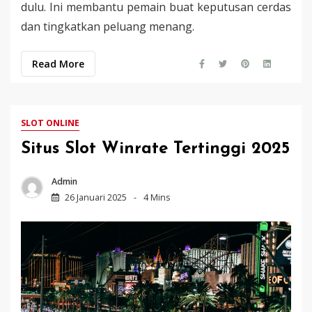
dulu. Ini membantu pemain buat keputusan cerdas
dan tingkatkan peluang menang.
Read More
SLOT ONLINE
Situs Slot Winrate Tertinggi 2025
Admin
26 Januari 2025
4 Mins