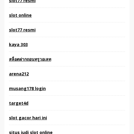
slot77 resmi
slot online
slot77 resmi
kaya 303
สล็อตฝากถอนทรูวอเลท
arena212
musang178 login
target4d
slot gacor hari ini
situs judi slot online