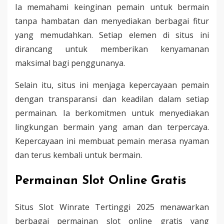
Ia memahami keinginan pemain untuk bermain
tanpa hambatan dan menyediakan berbagai fitur
yang memudahkan. Setiap elemen di situs ini
dirancang untuk memberikan kenyamanan
maksimal bagi penggunanya.
Selain itu, situs ini menjaga kepercayaan pemain
dengan transparansi dan keadilan dalam setiap
permainan. Ia berkomitmen untuk menyediakan
lingkungan bermain yang aman dan terpercaya.
Kepercayaan ini membuat pemain merasa nyaman
dan terus kembali untuk bermain.
Permainan Slot Online Gratis
Situs Slot Winrate Tertinggi 2025 menawarkan
berbagai permainan slot online gratis yang