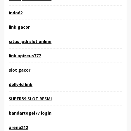
indo62
link gacor
situs judi slot online
link apizeus777
slot gacor
dolly4d link
SUPER59 SLOT RESMI
bandartogel77 login
arena212