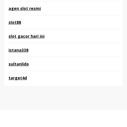
agen slot resmi
slot88
slot gacor hari ini
istana338
sultanlido
target4d