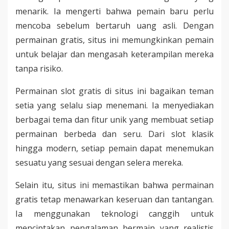
menarik. Ia mengerti bahwa pemain baru perlu
mencoba sebelum bertaruh uang asli. Dengan
permainan gratis, situs ini memungkinkan pemain
untuk belajar dan mengasah keterampilan mereka
tanpa risiko.
Permainan slot gratis di situs ini bagaikan teman
setia yang selalu siap menemani. Ia menyediakan
berbagai tema dan fitur unik yang membuat setiap
permainan berbeda dan seru. Dari slot klasik
hingga modern, setiap pemain dapat menemukan
sesuatu yang sesuai dengan selera mereka.
Selain itu, situs ini memastikan bahwa permainan
gratis tetap menawarkan keseruan dan tantangan.
Ia menggunakan teknologi canggih untuk
menciptakan pengalaman bermain yang realistis