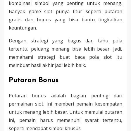
kombinasi simbol yang penting untuk menang.
Banyak game slot punya fitur seperti putaran
gratis dan bonus yang bisa bantu tingkatkan
keuntungan.
Dengan strategi yang bagus dan tahu pola
tertentu, peluang menang bisa lebih besar. Jadi,
memahami strategi buat baca pola slot itu
membuat hasil akhir jadi lebih baik.
Putaran Bonus
Putaran bonus adalah bagian penting dari
permainan slot. Ini memberi pemain kesempatan
untuk menang lebih besar. Untuk memulai putaran
ini, pemain harus memenuhi syarat tertentu,
seperti mendapat simbol khusus.