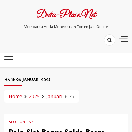
Skip
to
Data-Place.net
content
Membantu Anda Menemukan Forum Judi Online
HARI:
26 JANUARI 2025
Home
2025
Januari
26
SLOT ONLINE