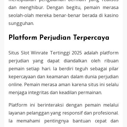
dan menghibur. Dengan begitu, pemain merasa
seolah-olah mereka benar-benar berada di kasino
sungguhan.
Platform Perjudian Terpercaya
Situs Slot Winrate Tertinggi 2025 adalah platform
perjudian yang dapat diandalkan oleh ribuan
pemain setiap hari. Ia berdiri teguh sebagai pilar
kepercayaan dan keamanan dalam dunia perjudian
online. Pemain merasa aman karena situs ini selalu
menjaga integritas dan keadilan permainan.
Platform ini berinteraksi dengan pemain melalui
layanan pelanggan yang responsif dan profesional.
Ia memahami pentingnya bantuan cepat dan