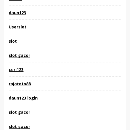
daun123
Userslot
slot
slot gacor
ceri123
rajatoto88
daun123 login
slot gacor
slot gacor