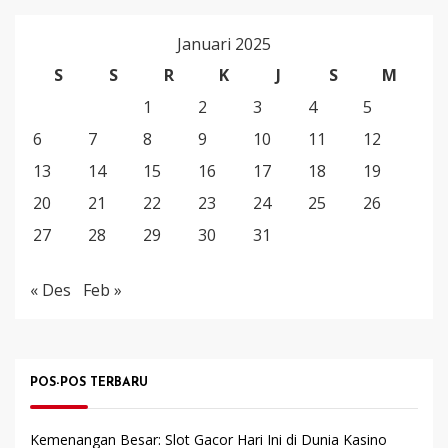
Januari 2025
S
S
R
K
J
S
M
1
2
3
4
5
6
7
8
9
10
11
12
13
14
15
16
17
18
19
20
21
22
23
24
25
26
27
28
29
30
31
« Des
Feb »
POS-POS TERBARU
Kemenangan Besar: Slot Gacor Hari Ini di Dunia Kasino