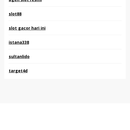
slot88
slot gacor hari ini
istana338
sultanlido
target4d