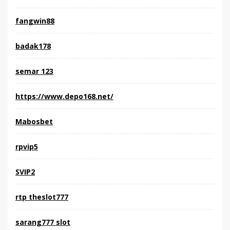
fangwin88
badak178
semar 123
https://www.depo168.net/
Mabosbet
rpvip5
SVIP2
rtp theslot777
sarang777 slot