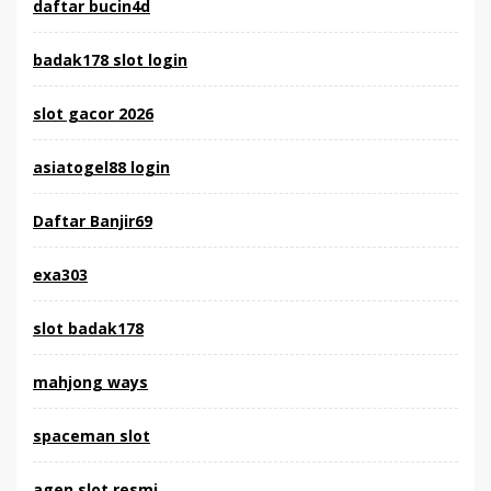
daftar bucin4d
badak178 slot login
slot gacor 2026
asiatogel88 login
Daftar Banjir69
exa303
slot badak178
mahjong ways
spaceman slot
agen slot resmi