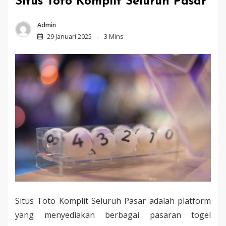
Situs Toto Komplit Seluruh Pasar
Admin
29 Januari 2025
3 Mins
Situs Toto Komplit Seluruh Pasar adalah platform
yang menyediakan berbagai pasaran togel