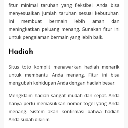
fitur minimal taruhan yang fleksibel. Anda bisa
menyesuaikan jumlah taruhan sesuai kebutuhan.
Ini membuat bermain lebih aman dan
meningkatkan peluang menang. Gunakan fitur ini
untuk pengalaman bermain yang lebih baik.
Hadiah
Situs toto komplit menawarkan hadiah menarik
untuk membantu Anda menang. Fitur ini bisa
mengubah kehidupan Anda dengan hadiah besar.
Mengklaim hadiah sangat mudah dan cepat. Anda
hanya perlu memasukkan nomor togel yang Anda
menang. Sistem akan konfirmasi bahwa hadiah
Anda sudah dikirim.