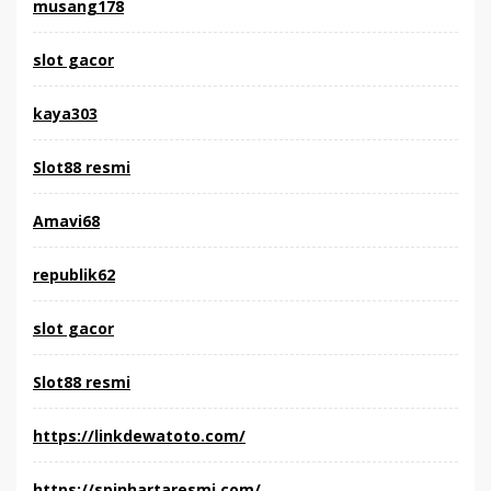
musang178
slot gacor
kaya303
Slot88 resmi
Amavi68
republik62
slot gacor
Slot88 resmi
https://linkdewatoto.com/
https://spinhartaresmi.com/