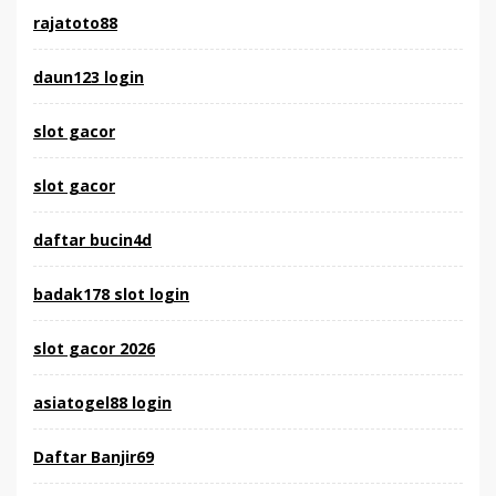
rajatoto88
daun123 login
slot gacor
slot gacor
daftar bucin4d
badak178 slot login
slot gacor 2026
asiatogel88 login
Daftar Banjir69