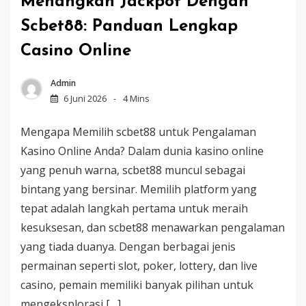
Menangkan Jackpot Dengan
Scbet88: Panduan Lengkap
Casino Online
Admin
6 Juni 2026
4 Mins
Mengapa Memilih scbet88 untuk Pengalaman
Kasino Online Anda? Dalam dunia kasino online
yang penuh warna, scbet88 muncul sebagai
bintang yang bersinar. Memilih platform yang
tepat adalah langkah pertama untuk meraih
kesuksesan, dan scbet88 menawarkan pengalaman
yang tiada duanya. Dengan berbagai jenis
permainan seperti slot, poker, lottery, dan live
casino, pemain memiliki banyak pilihan untuk
mengeksplorasi […]