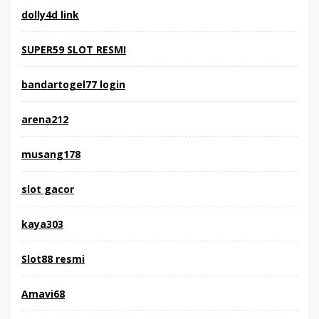
dolly4d link
SUPER59 SLOT RESMI
bandartogel77 login
arena212
musang178
slot gacor
kaya303
Slot88 resmi
Amavi68