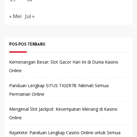
« Mei
Jul »
POS-POS TERBARU
Kemenangan Besar: Slot Gacor Hari Ini di Dunia Kasino
Online
Panduan Lengkap SITUS TIGER78: Nikmati Semua
Permainan Online
Mengenal Slot Jackpot: Kesempatan Menang di Kasino
Online
RajaKete: Panduan Lengkap Casino Online untuk Semua