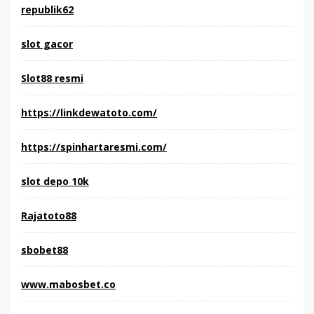
republik62
slot gacor
Slot88 resmi
https://linkdewatoto.com/
https://spinhartaresmi.com/
slot depo 10k
Rajatoto88
sbobet88
www.mabosbet.co