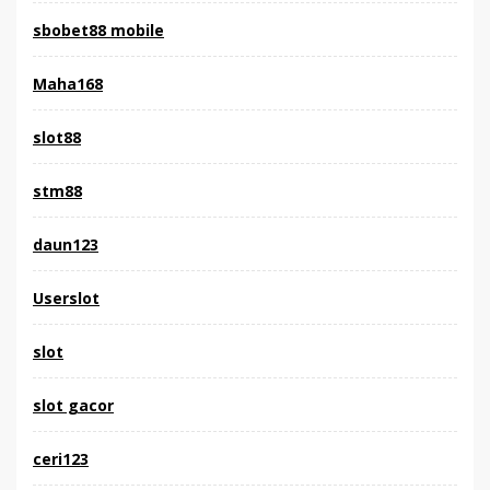
sbobet88 mobile
Maha168
slot88
stm88
daun123
Userslot
slot
slot gacor
ceri123