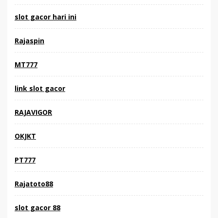
slot gacor hari ini
Rajaspin
MT777
link slot gacor
RAJAVIGOR
OKJKT
PT777
Rajatoto88
slot gacor 88