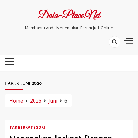
Skip
to
Data-Place.net
content
Membantu Anda Menemukan Forum Judi Online
HARI:
6 JUNI 2026
Home
2026
Juni
6
TAK BERKATEGORI