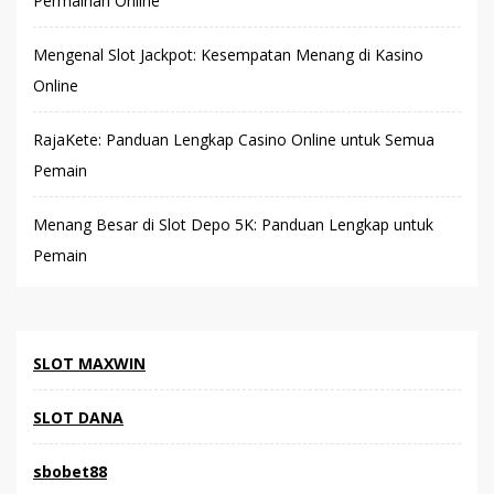
Permainan Online
Mengenal Slot Jackpot: Kesempatan Menang di Kasino
Online
RajaKete: Panduan Lengkap Casino Online untuk Semua
Pemain
Menang Besar di Slot Depo 5K: Panduan Lengkap untuk
Pemain
SLOT MAXWIN
SLOT DANA
sbobet88