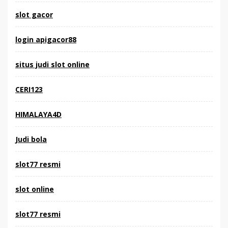
slot gacor
login apigacor88
situs judi slot online
CERI123
HIMALAYA4D
Judi bola
slot77 resmi
slot online
slot77 resmi