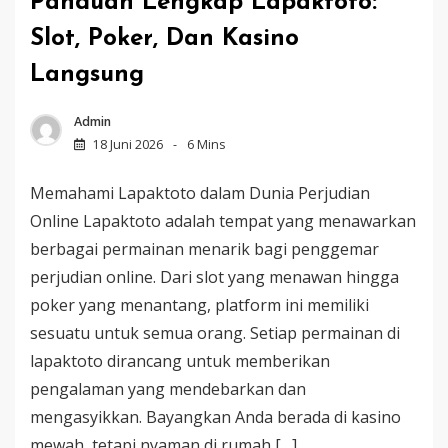
Panduan Lengkap Lapaktoto:
Slot, Poker, Dan Kasino
Langsung
Admin
18 Juni 2026
6 Mins
Memahami Lapaktoto dalam Dunia Perjudian
Online Lapaktoto adalah tempat yang menawarkan
berbagai permainan menarik bagi penggemar
perjudian online. Dari slot yang menawan hingga
poker yang menantang, platform ini memiliki
sesuatu untuk semua orang. Setiap permainan di
lapaktoto dirancang untuk memberikan
pengalaman yang mendebarkan dan
mengasyikkan. Bayangkan Anda berada di kasino
mewah, tetapi nyaman di rumah […]