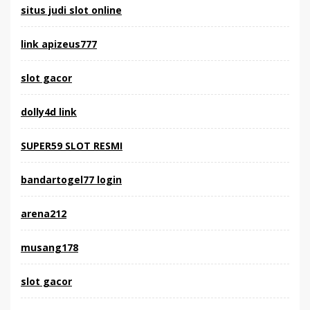
situs judi slot online
link apizeus777
slot gacor
dolly4d link
SUPER59 SLOT RESMI
bandartogel77 login
arena212
musang178
slot gacor