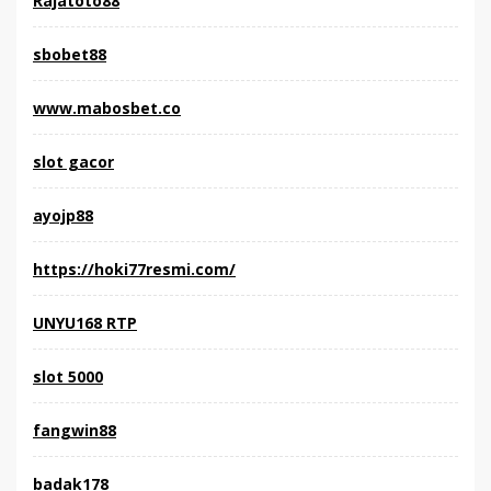
Rajatoto88
sbobet88
www.mabosbet.co
slot gacor
ayojp88
https://hoki77resmi.com/
UNYU168 RTP
slot 5000
fangwin88
badak178